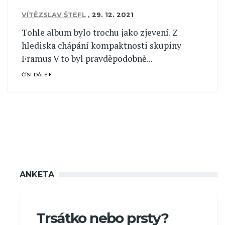
VÍTĚZSLAV ŠTEFL
,
29. 12. 2021
Tohle album bylo trochu jako zjevení. Z
hlediska chápání kompaktnosti skupiny
Framus V to byl pravděpodobně...
ČÍST DÁLE
ANKETA
Trsátko nebo prsty?