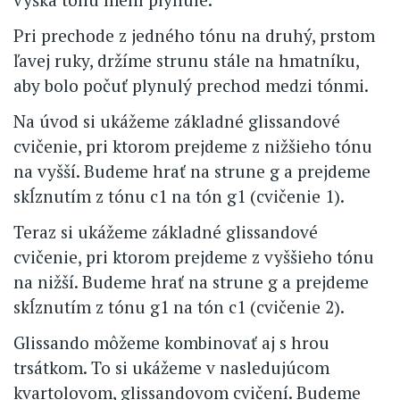
Pri prechode z jedného tónu na druhý, prstom
ľavej ruky, držíme strunu stále na hmatníku,
aby bolo počuť plynulý prechod medzi tónmi.
Na úvod si ukážeme základné glissandové
cvičenie, pri ktorom prejdeme z nižšieho tónu
na vyšší. Budeme hrať na strune g a prejdeme
skĺznutím z tónu c1 na tón g1 (cvičenie 1).
Teraz si ukážeme základné glissandové
cvičenie, pri ktorom prejdeme z vyššieho tónu
na nižší. Budeme hrať na strune g a prejdeme
skĺznutím z tónu g1 na tón c1 (cvičenie 2).
Glissando môžeme kombinovať aj s hrou
trsátkom. To si ukážeme v nasledujúcom
kvartolovom, glissandovom cvičení. Budeme