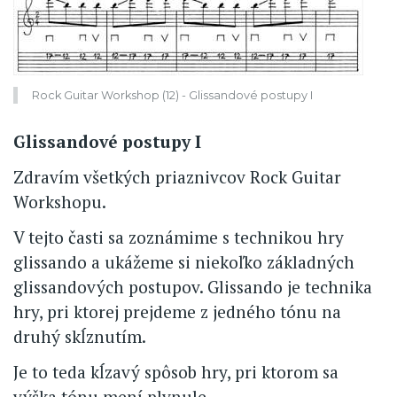
Rock Guitar Workshop (12) - Glissandové postupy I
Glissandové postupy I
Zdravím všetkých priaznivcov Rock Guitar
Workshopu.
V tejto časti sa zoznámime s technikou hry
glissando a ukážeme si niekoľko základných
glissandových postupov. Glissando je technika
hry, pri ktorej prejdeme z jedného tónu na
druhý skĺznutím.
Je to teda kĺzavý spôsob hry, pri ktorom sa
výška tónu mení plynule.