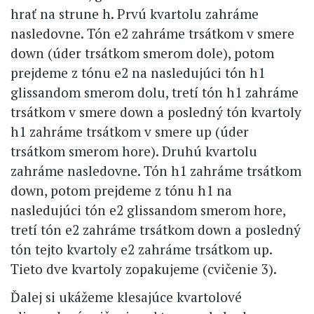
hrať na strune h. Prvú kvartolu zahráme
nasledovne. Tón e2 zahráme trsátkom v smere
down (úder trsátkom smerom dole), potom
prejdeme z tónu e2 na nasledujúci tón h1
glissandom smerom dolu, tretí tón h1 zahráme
trsátkom v smere down a posledný tón kvartoly
h1 zahráme trsátkom v smere up (úder
trsátkom smerom hore). Druhú kvartolu
zahráme nasledovne. Tón h1 zahráme trsátkom
down, potom prejdeme z tónu h1 na
nasledujúci tón e2 glissandom smerom hore,
tretí tón e2 zahráme trsátkom down a posledný
tón tejto kvartoly e2 zahráme trsátkom up.
Tieto dve kvartoly zopakujeme (cvičenie 3).
Ďalej si ukážeme klesajúce kvartolové