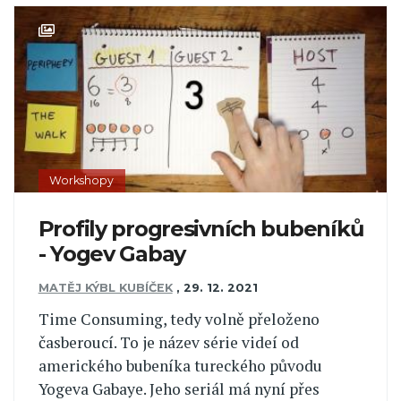
Workshopy
Profily progresivních bubeníků
- Yogev Gabay
MATĚJ KÝBL KUBÍČEK
,
29. 12. 2021
Time Consuming, tedy volně přeloženo
časberoucí. To je název série videí od
amerického bubeníka tureckého původu
Yogeva Gabaye. Jeho seriál má nyní přes