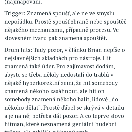
(na)mapování.
Trigger: Znamená spoušť, ale ne ve smyslu
nepořádku. Prostě spoušť zbraně nebo spouštěč
nějakého mechanismu, případně procesu. Ve
slovesném tvaru pak znamená spouštět.
Drum hits: Tady pozor, v článku Brian nepíše o
nejslavnějších skladbách pro nástroje. Hit
znamená také úder. Pro zajímavost dodám,
abyste se třeba někdy nedostali do trablů v
nějaké hyperkorektní zemi, že hit somebody
znamená někoho zasáhnout, ale hit on
somebody znamená někoho balit, lidově „do
někoho dělat“. Prostě ďábel se skrývá v detailu
a je na něj potřeba dát pozor. A co teprve slovo
hitman, které neznamená geniální hudební