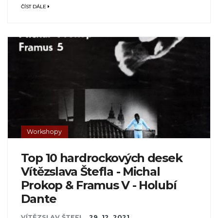
ČÍST DÁLE
Workshopy
Top 10 hardrockových desek
Vítězslava Štefla - Michal
Prokop & Framus V - Holubí
Dante
VÍTĚZSLAV ŠTEFL
,
29. 12. 2021