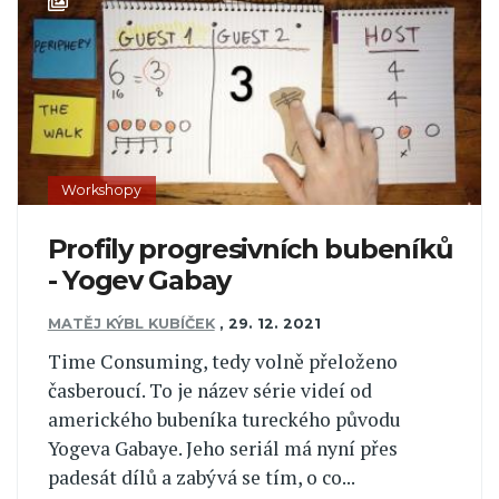
Workshopy
Profily progresivních bubeníků
- Yogev Gabay
MATĚJ KÝBL KUBÍČEK
,
29. 12. 2021
Time Consuming, tedy volně přeloženo
časberoucí. To je název série videí od
amerického bubeníka tureckého původu
Yogeva Gabaye. Jeho seriál má nyní přes
padesát dílů a zabývá se tím, o co...