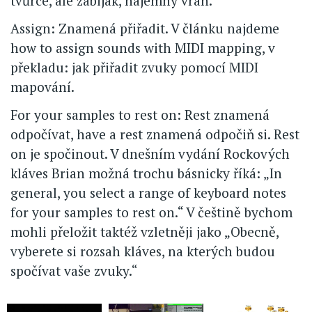
tvůrce, ale zabiják, nájemný vrah.
Assign: Znamená přiřadit. V článku najdeme
how to assign sounds with MIDI mapping, v
překladu: jak přiřadit zvuky pomocí MIDI
mapování.
For your samples to rest on: Rest znamená
odpočívat, have a rest znamená odpočiň si. Rest
on je spočinout. V dnešním vydání Rockových
kláves Brian možná trochu básnicky říká: „In
general, you select a range of keyboard notes
for your samples to rest on.“ V češtině bychom
mohli přeložit taktéž vzletněji jako „Obecně,
vyberete si rozsah kláves, na kterých budou
spočívat vaše zvuky.“