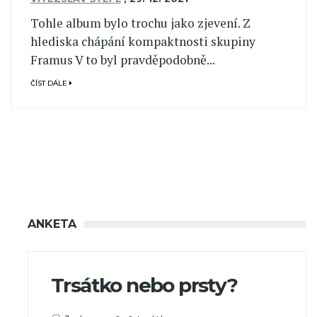
Tohle album bylo trochu jako zjevení. Z
hlediska chápání kompaktnosti skupiny
Framus V to byl pravděpodobně...
ČÍST DÁLE
ANKETA
Trsátko nebo prsty?
Možnosti