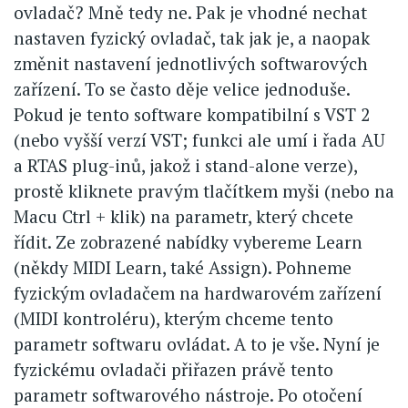
ovladač? Mně tedy ne. Pak je vhodné nechat
nastaven fyzický ovladač, tak jak je, a naopak
změnit nastavení jednotlivých softwarových
zařízení. To se často děje velice jednoduše.
Pokud je tento software kompatibilní s VST 2
(nebo vyšší verzí VST; funkci ale umí i řada AU
a RTAS plug-inů, jakož i stand-alone verze),
prostě kliknete pravým tlačítkem myši (nebo na
Macu Ctrl + klik) na parametr, který chcete
řídit. Ze zobrazené nabídky vybereme Learn
(někdy MIDI Learn, také Assign). Pohneme
fyzickým ovladačem na hardwarovém zařízení
(MIDI kontroléru), kterým chceme tento
parametr softwaru ovládat. A to je vše. Nyní je
fyzickému ovladači přiřazen právě tento
parametr softwarového nástroje. Po otočení