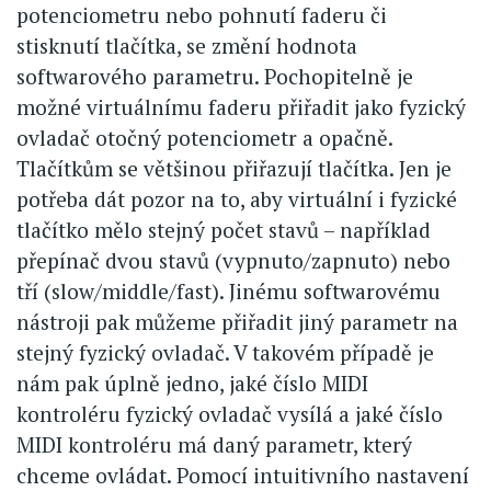
potenciometru nebo pohnutí faderu či
stisknutí tlačítka, se změní hodnota
softwarového parametru. Pochopitelně je
možné virtuálnímu faderu přiřadit jako fyzický
ovladač otočný potenciometr a opačně.
Tlačítkům se většinou přiřazují tlačítka. Jen je
potřeba dát pozor na to, aby virtuální i fyzické
tlačítko mělo stejný počet stavů – například
přepínač dvou stavů (vypnuto/zapnuto) nebo
tří (slow/middle/fast). Jinému softwarovému
nástroji pak můžeme přiřadit jiný parametr na
stejný fyzický ovladač. V takovém případě je
nám pak úplně jedno, jaké číslo MIDI
kontroléru fyzický ovladač vysílá a jaké číslo
MIDI kontroléru má daný parametr, který
chceme ovládat. Pomocí intuitivního nastavení