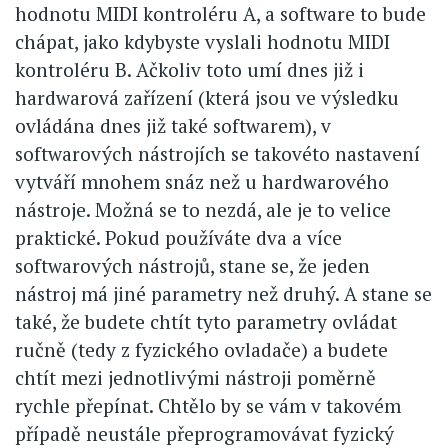
hodnotu MIDI kontroléru A, a software to bude
chápat, jako kdybyste vyslali hodnotu MIDI
kontroléru B. Ačkoliv toto umí dnes již i
hardwarová zařízení (která jsou ve výsledku
ovládána dnes již také softwarem), v
softwarových nástrojích se takovéto nastavení
vytváří mnohem snáz než u hardwarového
nástroje. Možná se to nezdá, ale je to velice
praktické. Pokud používáte dva a více
softwarových nástrojů, stane se, že jeden
nástroj má jiné parametry než druhý. A stane se
také, že budete chtít tyto parametry ovládat
ručně (tedy z fyzického ovladače) a budete
chtít mezi jednotlivými nástroji poměrně
rychle přepínat. Chtělo by se vám v takovém
případě neustále přeprogramovávat fyzický