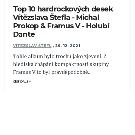
Top 10 hardrockových desek
Vítězslava Štefla - Michal
Prokop & Framus V - Holubí
Dante
VÍTĚZSLAV ŠTEFL
,
29. 12. 2021
Tohle album bylo trochu jako zjevení. Z
hlediska chápání kompaktnosti skupiny
Framus V to byl pravděpodobně...
ČÍST DÁLE