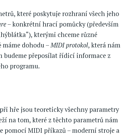
trů, které poskytuje rozhraní všech jeho
re
– konkrétní hrací pomůcky (především
 „hýblátka“), kterými chceme různé
ně máme dohodu –
MIDI protokol
, která nám
m budeme přeposílat řídicí informace z
ého programu.
ři hře jsou teoreticky všechny parametry
ží na tom, které z těchto parametrů nám
e pomocí MIDI příkazů – moderní stroje a