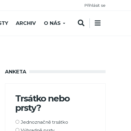
Přihlásit se
STY
ARCHIV
O NÁS
ANKETA
Trsátko nebo
prsty?
Možnosti
Jednoznačně trsátko
výběru
Výhradně prsty