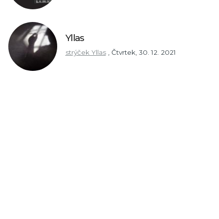
Yllas
strýček Yllas
,
Čtvrtek, 30. 12. 2021