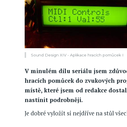
Sound Design XIV - Aplikace hracích pomůcek I
V minulém dílu seriálu jsem zdůvo
hracích pomůcek do zvukových pro
místě, které jsem od redakce dosta
nastínit podrobněji.
Je dobré vyložit si nejdříve na stůl vš