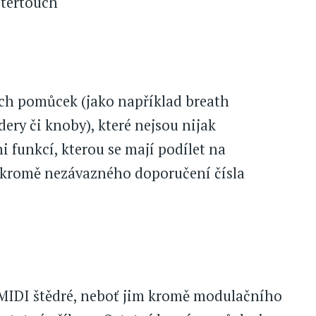
ftertouch
cích pomůcek (jako například breath
adery či knoby), které nejsou nijak
i funkcí, kterou se mají podílet na
(kromě nezávazného doporučení čísla
IDI štědré, neboť jim kromě modulačního