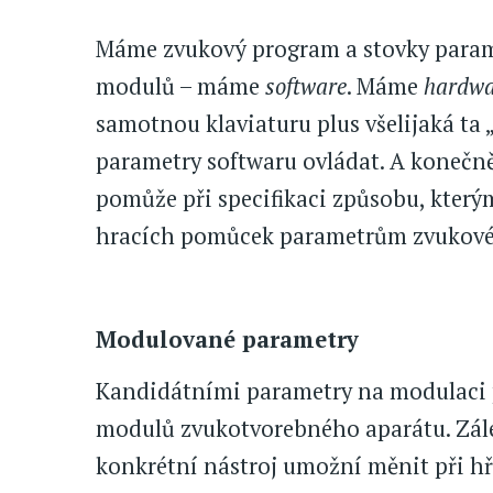
Máme zvukový program a stovky parame
modulů – máme
software
. Máme
hardwa
samotnou klaviaturu plus všelijaká ta
parametry softwaru ovládat. A koneč
pomůže při specifikaci způsobu, který
hracích pomůcek parametrům zvukov
Modulované parametry
Kandidátními parametry na modulaci p
modulů zvukotvorebného aparátu. Zále
konkrétní nástroj umožní měnit při hř