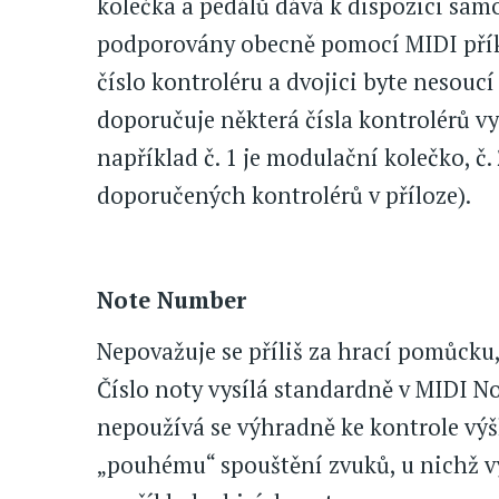
kolečka a pedálů dává k dispozici sam
podporovány obecně pomocí MIDI příka
číslo kontroléru a dvojici byte nesou
doporučuje některá čísla kontrolérů v
například č. 1 je modulační kolečko, č.
doporučených kontrolérů v příloze).
Note Number
Nepovažuje se příliš za hrací pomůcku,
Číslo noty vysílá standardně v MIDI No
nepoužívá se výhradně ke kontrole výšk
„pouhému“ spouštění zvuků, u nichž vý