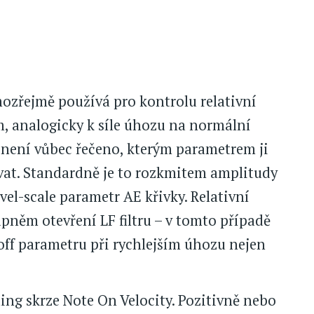
ozřejmě používá pro kontrolu relativní
, analogicky k síle úhozu na normální
ak není vůbec řečeno, kterým parametrem ji
at. Standardně je to rozkmitem amplitudy
evel-scale parametr AE křivky. Relativní
upněm otevření LF filtru – v tomto případě
off parametru při rychlejším úhozu nejen
ling skrze Note On Velocity. Pozitivně nebo