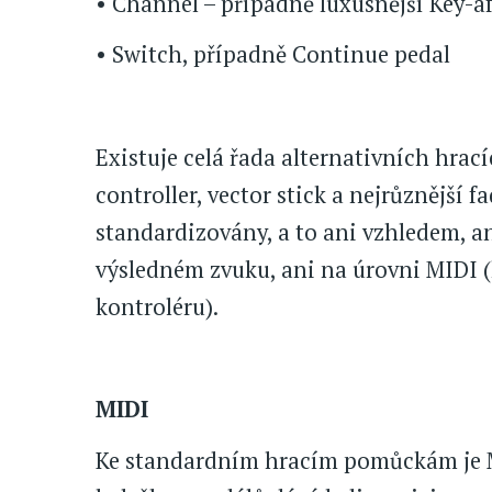
• Channel – případně luxusnější Key-a
• Switch, případně Continue pedal
Existuje celá řada alternativních hra
controller, vector stick a nejrůznější f
standardizovány, a to ani vzhledem, an
výsledném zvuku, ani na úrovni MIDI 
kontroléru).
MIDI
Ke standardním hracím pomůckám je M