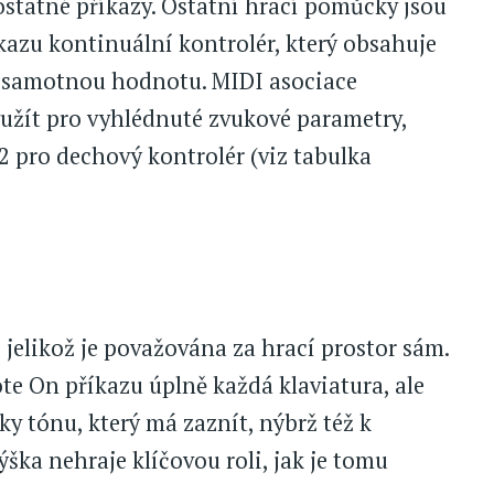
ostatné příkazy. Ostatní hrací pomůcky jsou
zu kontinuální kontrolér, který obsahuje
cí samotnou hodnotu. MIDI asociace
yužít pro vyhlédnuté zvukové parametry,
 2 pro dechový kontrolér (viz tabulka
 jelikož je považována za hrací prostor sám.
te On příkazu úplně každá klaviatura, ale
y tónu, který má zaznít, nýbrž též k
ška nehraje klíčovou roli, jak je tomu