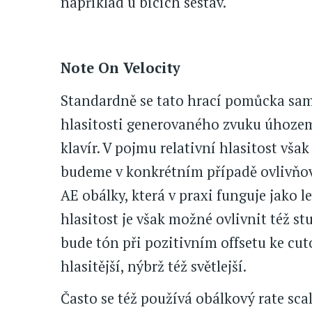
například u bicích sestav.
Note On Velocity
Standardně se tato hrací pomůcka sam
hlasitosti generovaného zvuku úhozem
klavír. V pojmu relativní hlasitost vš
budeme v konkrétním případě ovlivňov
AE obálky, která v praxi funguje jako l
hlasitost je však možné ovlivnit též st
bude tón při pozitivním offsetu ke cut
hlasitější, nýbrž též světlejší.
Často se též používá obálkový rate sca