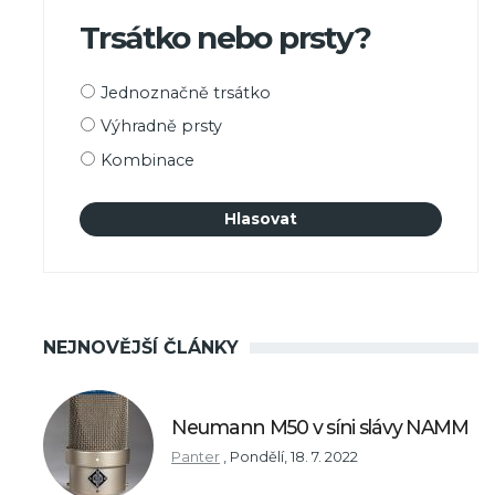
Trsátko nebo prsty?
Možnosti
Jednoznačně trsátko
výběru
Výhradně prsty
Kombinace
NEJNOVĚJŠÍ ČLÁNKY
Neumann M50 v síni slávy NAMM
Panter
,
Pondělí, 18. 7. 2022