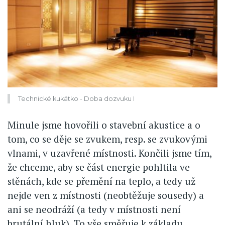
Technické kukátko - Doba dozvuku I
Minule jsme hovořili o stavební akustice a o
tom, co se děje se zvukem, resp. se zvukovými
vlnami, v uzavřené místnosti. Končili jsme tím,
že chceme, aby se část energie pohltila ve
stěnách, kde se přemění na teplo, a tedy už
nejde ven z místnosti (neobtěžuje sousedy) a
ani se neodráží (a tedy v místnosti není
brutální hluk). To vše směřuje k základu