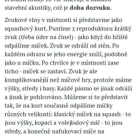
stavební akustiky, což je
doba dozvuku
.
Zvukové vlny v místnosti si představme jako
squashový kurt. Pustíme z reproduktoru krátký
zvuk (třeba úder na činel) - jako když do hřiště
odpálíme míček. Zvuk se odráží od stěn. Po
každém odrazu se jeho energie sníží, podobně
jako u míčku. Po chvilce je v místnosti zase
ticho - míček se zastaví. Zvuk je ale
komplikovanější než míčové hry, protože máme
výšky, středy i basy. Každé pásmo se jinak odráží
a jinak je pohlcováno. Můžeme si to představit
tak, že na kurt současně odpálíme míčky
různých velikostí: klasický míček na squash - to
jsou výšky, kopací a volejbalový míč - to jsou
středy, a konečně nafukovací míče na