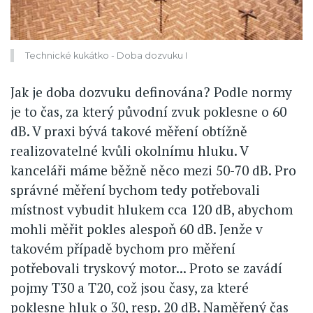
Technické kukátko - Doba dozvuku I
Jak je doba dozvuku definována? Podle normy
je to čas, za který původní zvuk poklesne o 60
dB. V praxi bývá takové měření obtížně
realizovatelné kvůli okolnímu hluku. V
kanceláři máme běžně něco mezi 50-70 dB. Pro
správné měření bychom tedy potřebovali
místnost vybudit hlukem cca 120 dB, abychom
mohli měřit pokles alespoň 60 dB. Jenže v
takovém případě bychom pro měření
potřebovali tryskový motor... Proto se zavádí
pojmy T30 a T20, což jsou časy, za které
poklesne hluk o 30, resp. 20 dB. Naměřený čas