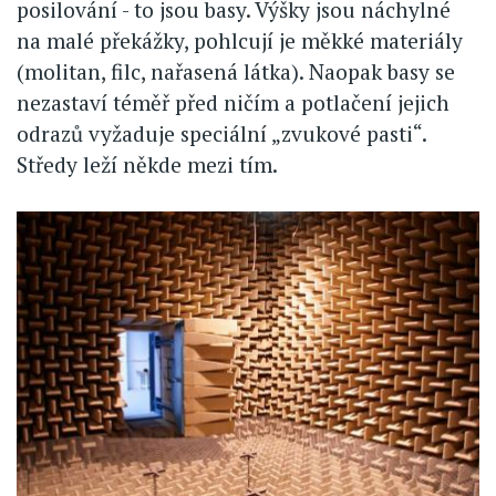
posilování - to jsou basy. Výšky jsou náchylné
na malé překážky, pohlcují je měkké materiály
(molitan, filc, nařasená látka). Naopak basy se
nezastaví téměř před ničím a potlačení jejich
odrazů vyžaduje speciální „zvukové pasti“.
Středy leží někde mezi tím.