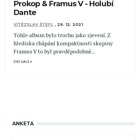
Prokop & Framus V - Holubí
Dante
VÍTĚZSLAV ŠTEFL
,
29. 12. 2021
Tohle album bylo trochu jako zjevení. Z
hlediska chápání kompaktnosti skupiny
Framus V to byl pravděpodobně...
ČÍST DÁLE
ANKETA