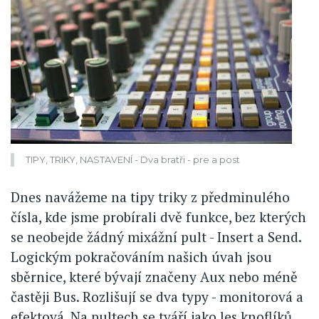
TIPY, TRIKY, NASTAVENÍ - Dva bratři - pre a post
Dnes navážeme na tipy triky z předminulého
čísla, kde jsme probírali dvě funkce, bez kterých
se neobejde žádný mixážní pult - Insert a Send.
Logickým pokračováním našich úvah jsou
sběrnice, které bývají značeny Aux nebo méně
častěji Bus. Rozlišují se dva typy - monitorová a
efektová. Na pultech se tváří jako les knoflíků