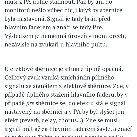
musí z PA úplně stáhnout. Pak by ani do
monitorů nešlo vůbec nic, i když by sběrnice
byla nastavená. Signál je tady brán před
hlavním faderem a značí se tedy Pre.
Výsledkem je neměnná úroveň v monitorech,
nezávisle na zvukaři u hlavního pultu.
U efektové sběrnice je situace úplně opačná.
Celkový zvuk vzniká smícháním přímého
signálu se signálem z efektové sběrnice. Zde, v
případě úplného stažení hlavního faderu, by v
případě
pre
sběrnice šel do efektu stále signál
nastavený na sběrnici a v PA by byl slyšet jen
efekt (reverb, delay, chorus...). Zde se musí
signál brát až za hlavním faderem šavle, a značí