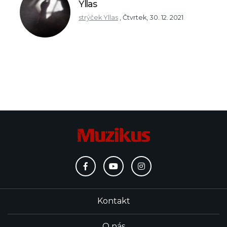
Yllas
strýček Yllas
,
Čtvrtek, 30. 12. 2021
Kontakt
O nás