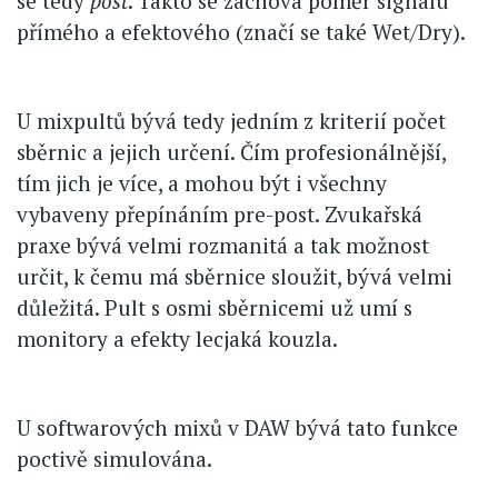
se tedy
post
. Takto se zachová poměr signálu
přímého a efektového (značí se také Wet/Dry).
U mixpultů bývá tedy jedním z kriterií počet
sběrnic a jejich určení. Čím profesionálnější,
tím jich je více, a mohou být i všechny
vybaveny přepínáním pre-post. Zvukařská
praxe bývá velmi rozmanitá a tak možnost
určit, k čemu má sběrnice sloužit, bývá velmi
důležitá. Pult s osmi sběrnicemi už umí s
monitory a efekty lecjaká kouzla.
U softwarových mixů v DAW bývá tato funkce
poctivě simulována.