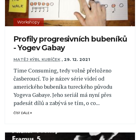
Workshopy
Profily progresivních bubeníků
- Yogev Gabay
MATĚJ KÝBL KUBÍČEK
,
29. 12. 2021
Time Consuming, tedy volně přeloženo
časberoucí. To je název série videí od
amerického bubeníka tureckého původu
Yogeva Gabaye. Jeho seriál má nyní přes
padesát dílů a zabývá se tím, o co...
ČÍST DÁLE