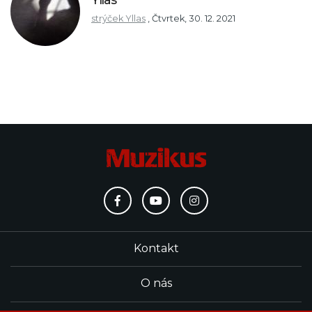
strýček Yllas
,
Čtvrtek, 30. 12. 2021
Kontakt
O nás