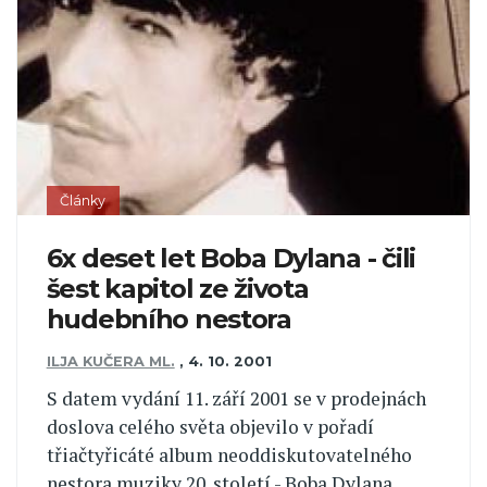
Články
6x deset let Boba Dylana - čili
šest kapitol ze života
hudebního nestora
ILJA KUČERA ML.
,
4. 10. 2001
S datem vydání 11. září 2001 se v prodejnách
doslova celého světa objevilo v pořadí
třiačtyřicáté album neoddiskutovatelného
nestora muziky 20. století - Boba Dylana.