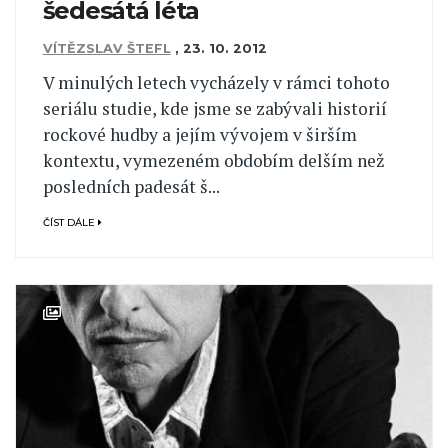
šedesátá léta
VÍTĚZSLAV ŠTEFL
,
23. 10. 2012
V minulých letech vycházely v rámci tohoto
seriálu studie, kde jsme se zabývali historií
rockové hudby a jejím vývojem v širším
kontextu, vymezeném obdobím delším než
posledních padesát š...
ČÍST DÁLE