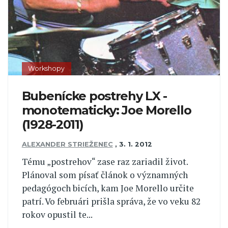
Workshopy
Bubenícke postrehy LX -
monotematicky: Joe Morello
(1928-2011)
ALEXANDER STRIEŽENEC
,
3. 1. 2012
Tému „postrehov“ zase raz zariadil život.
Plánoval som písať článok o významných
pedagógoch bicích, kam Joe Morello určite
patrí. Vo februári prišla správa, že vo veku 82
rokov opustil te...