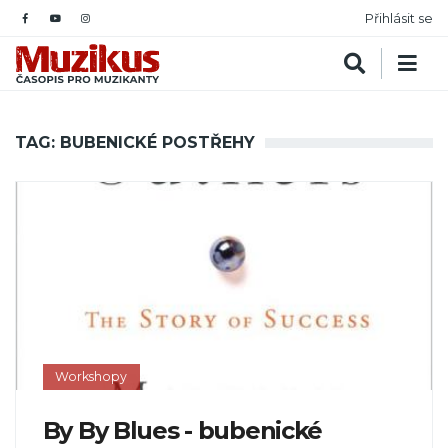
Přihlásit se
TAG: BUBENICKÉ POSTŘEHY
Workshopy
By By Blues - bubenické