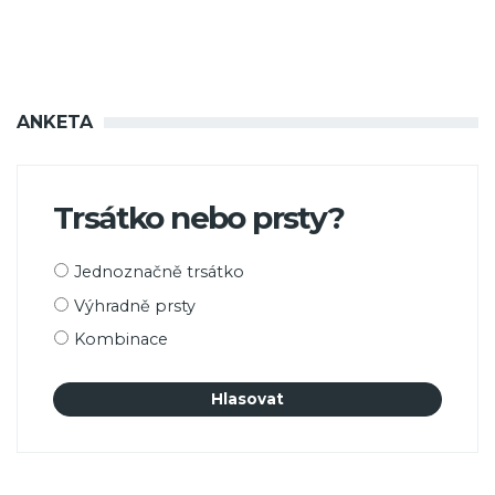
ANKETA
Trsátko nebo prsty?
Možnosti
Jednoznačně trsátko
výběru
Výhradně prsty
Kombinace