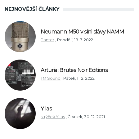
NEJNOVĚJŠÍ ČLÁNKY
Neumann M50 v síni slávy NAMM
Panter
,
Pondělí, 18. 7. 2022
Arturia: Brutes Noir Editions
TM Sound
,
Pátek, 11. 2. 2022
Yllas
strýček Yllas
,
Čtvrtek, 30. 12. 2021