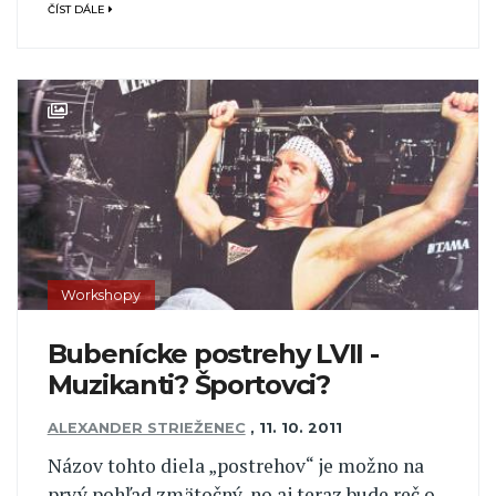
ČÍST DÁLE
Workshopy
Bubenícke postrehy LVII -
Muzikanti? Športovci?
ALEXANDER STRIEŽENEC
,
11. 10. 2011
Názov tohto diela „postrehov“ je možno na
prvý pohľad zmätočný, no aj teraz bude reč o