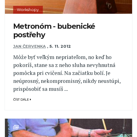
Workshopy
Metronóm - bubenické
postřehy
JAN ČERVENKA
,
5. 11. 2012
Môže byť veľkým nepriateľom, no keď ho
pokoríš, stane sa z neho sluha nevyhnutná
pomôcka pri cvičení. Na začiatku bolí. Je
neúprosný, nekompromisný, nikdy neustúpi,
prispôsobiť sa musíš ...
ČÍST DÁLE