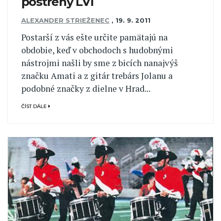
postrehy LVI
ALEXANDER STRIEŽENEC
,
19. 9. 2011
Postarší z vás ešte určite pamätajú na
obdobie, keď v obchodoch s hudobnými
nástrojmi našli by sme z bicích nanajvýš
značku Amati a z gitár trebárs Jolanu a
podobné značky z dielne v Hrad...
ČÍST DÁLE