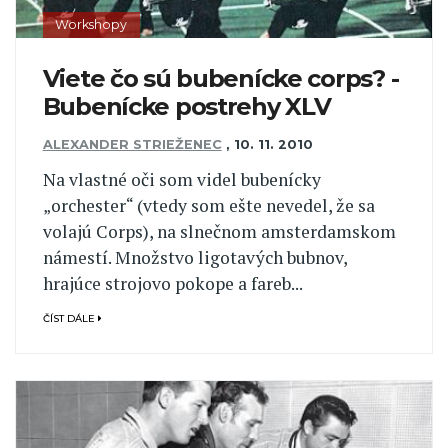
Workshopy
Viete čo sú bubenícke corps? -
Bubenícke postrehy XLV
ALEXANDER STRIEŽENEC
,
10. 11. 2010
Na vlastné oči som videl bubenícky
„orchester“ (vtedy som ešte nevedel, že sa
volajú Corps), na slnečnom amsterdamskom
námestí. Množstvo ligotavých bubnov,
hrajúce strojovo pokope a fareb...
ČÍST DÁLE