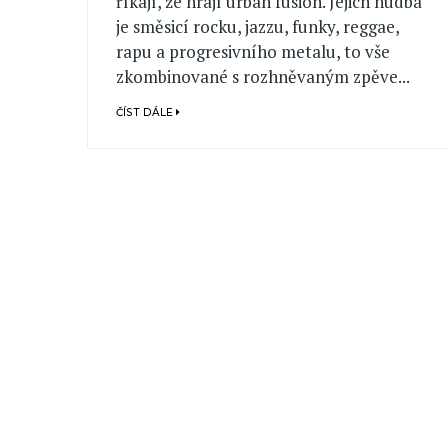
říkají, že hrají urban fusion. Jejich hudba
je směsicí rocku, jazzu, funky, reggae,
rapu a progresivního metalu, to vše
zkombinované s rozhněvaným zpěve...
ČÍST DÁLE