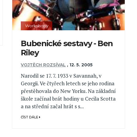
Workshopy
Bubenické sestavy - Ben
Riley
VOJTĚCH ROZSÍVAL
,
12. 5. 2005
Narodil se 17. 7. 1933 v Savannah, v
Georgii. Ve čtyřech letech se jeho rodina
přestěhovala do New Yorku. Na základní
škole začínal brát hodiny u Cecila Scotta
a na střední začal hrát s s...
ČÍST DÁLE