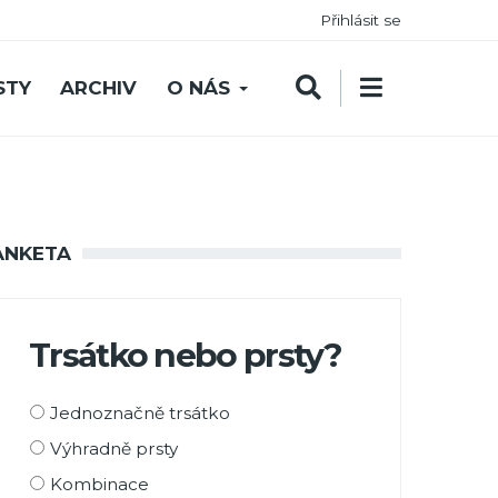
Přihlásit se
STY
ARCHIV
O NÁS
ANKETA
Trsátko nebo prsty?
Možnosti
Jednoznačně trsátko
výběru
Výhradně prsty
Kombinace