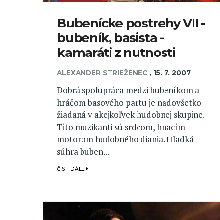
Bubenícke postrehy VII -
bubeník, basista -
kamaráti z nutnosti
ALEXANDER STRIEŽENEC
,
15. 7. 2007
Dobrá spolupráca medzi bubeníkom a
hráčom basového partu je nadovšetko
žiadaná v akejkoľvek hudobnej skupine.
Títo muzikanti sú srdcom, hnacím
motorom hudobného diania. Hladká
súhra buben...
ČÍST DÁLE