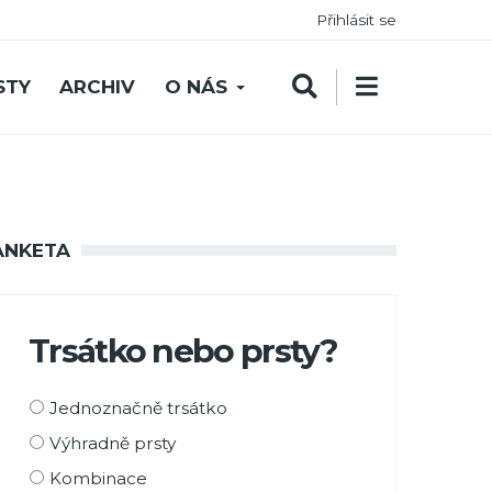
Přihlásit se
STY
ARCHIV
O NÁS
ANKETA
Trsátko nebo prsty?
Možnosti
Jednoznačně trsátko
výběru
Výhradně prsty
Kombinace