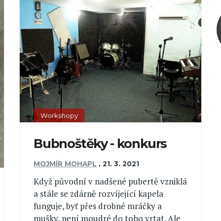
Workshopy
Bubnoštěky - konkurs
MOJMÍR MOHAPL
,
21. 3. 2021
Když původní v nadšené pubertě vzniklá
a stále se zdárně rozvíjející kapela
funguje, byť přes drobné mráčky a
mušky, není moudré do toho vrtat. Ale