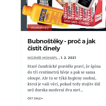
Workshopy
Bubnoštěky - proč a jak
čistit činely
MOJMÍR MOHAPL
,
1. 2. 2021
Staré čundrácké pravidlo praví, že špína
do tří centimetrů hřeje a pak se sama
oloupe. Ale to se týká hygieny osobní,
která je vaší věcí, pokud tedy stojíte dál
než dneska moderní dva met...
ČÍST DÁLE