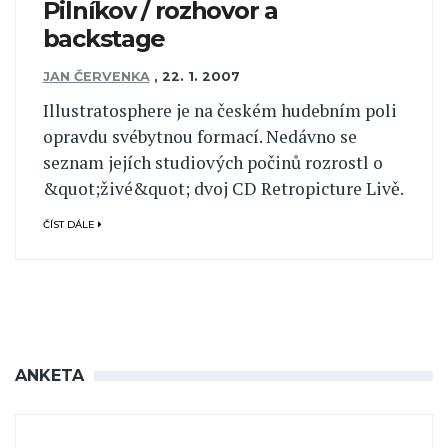
Pilníkov / rozhovor a
backstage
JAN ČERVENKA
,
22. 1. 2007
Illustratosphere je na českém hudebním poli
opravdu svébytnou formací. Nedávno se
seznam jejích studiových počinů rozrostl o
&quot;živé&quot; dvoj CD Retropicture Livě.
ČÍST DÁLE
ANKETA