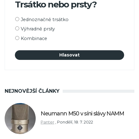
Trsátko nebo prsty?
Možnosti
Jednoznačně trsátko
výběru
Výhradně prsty
Kombinace
NEJNOVĚJŠÍ ČLÁNKY
Neumann M50 v síni slávy NAMM
Panter
,
Pondělí, 18. 7. 2022