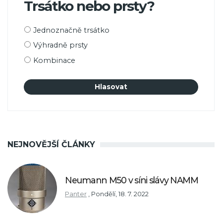
Trsátko nebo prsty?
Možnosti
Jednoznačně trsátko
výběru
Výhradně prsty
Kombinace
NEJNOVĚJŠÍ ČLÁNKY
Neumann M50 v síni slávy NAMM
Panter
,
Pondělí, 18. 7. 2022