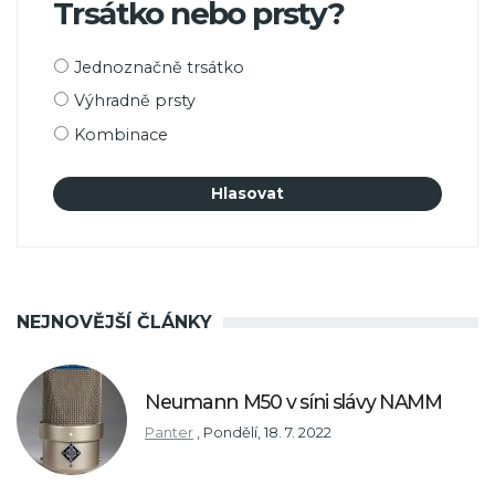
Trsátko nebo prsty?
Možnosti
Jednoznačně trsátko
výběru
Výhradně prsty
Kombinace
NEJNOVĚJŠÍ ČLÁNKY
Neumann M50 v síni slávy NAMM
Panter
,
Pondělí, 18. 7. 2022