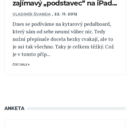
zajímavý „podstavec“ na iPad...
VLADIMÍR ŠVANDA
,
22. 11. 2012
Dnes se podíváme na kytarový pedalboard,
který sám od sebe neumí vůbec nic. Tedy
nožní přepínače docela hezky cvakají, ale to
je asi tak všechno. Taky je celkem těžký. Což
je v tomto příp...
ČÍST DÁLE
ANKETA