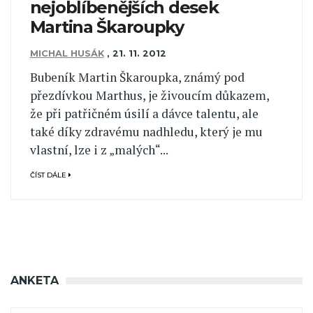
nejoblíbenějších desek
Martina Škaroupky
MICHAL HUSÁK
,
21. 11. 2012
Bubeník Martin Škaroupka, známý pod
přezdívkou Marthus, je živoucím důkazem,
že při patřičném úsilí a dávce talentu, ale
také díky zdravému nadhledu, který je mu
vlastní, lze i z „malých“...
ČÍST DÁLE
ANKETA