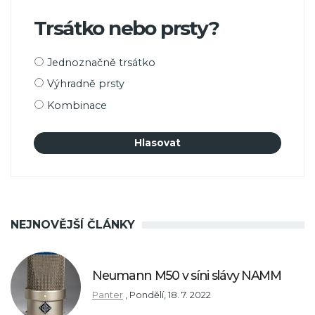
Trsátko nebo prsty?
Možnosti
Jednoznačně trsátko
výběru
Výhradně prsty
Kombinace
NEJNOVĚJŠÍ ČLÁNKY
Neumann M50 v síni slávy NAMM
Panter
,
Pondělí, 18. 7. 2022