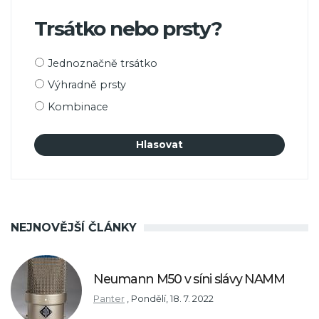
Trsátko nebo prsty?
Možnosti
Jednoznačně trsátko
výběru
Výhradně prsty
Kombinace
NEJNOVĚJŠÍ ČLÁNKY
Neumann M50 v síni slávy NAMM
Panter
,
Pondělí, 18. 7. 2022