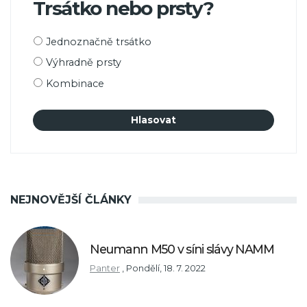
Trsátko nebo prsty?
Možnosti
Jednoznačně trsátko
výběru
Výhradně prsty
Kombinace
NEJNOVĚJŠÍ ČLÁNKY
Neumann M50 v síni slávy NAMM
Panter
,
Pondělí, 18. 7. 2022