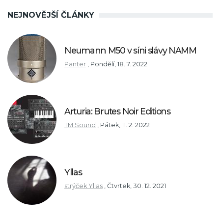
NEJNOVĚJŠÍ ČLÁNKY
Neumann M50 v síni slávy NAMM
Panter
,
Pondělí, 18. 7. 2022
Arturia: Brutes Noir Editions
TM Sound
,
Pátek, 11. 2. 2022
Yllas
strýček Yllas
,
Čtvrtek, 30. 12. 2021