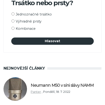
Trsátko nebo prsty?
Možnosti
Jednoznačně trsátko
výběru
Výhradně prsty
Kombinace
NEJNOVĚJŠÍ ČLÁNKY
Neumann M50 v síni slávy NAMM
Panter
,
Pondělí, 18. 7. 2022