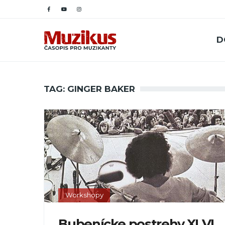
D
TAG: GINGER BAKER
Workshopy
Bubenícke postrehy XLVI