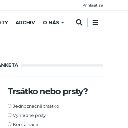
Přihlásit se
STY
ARCHIV
O NÁS
ANKETA
Trsátko nebo prsty?
Možnosti
Jednoznačně trsátko
výběru
Výhradně prsty
Kombinace