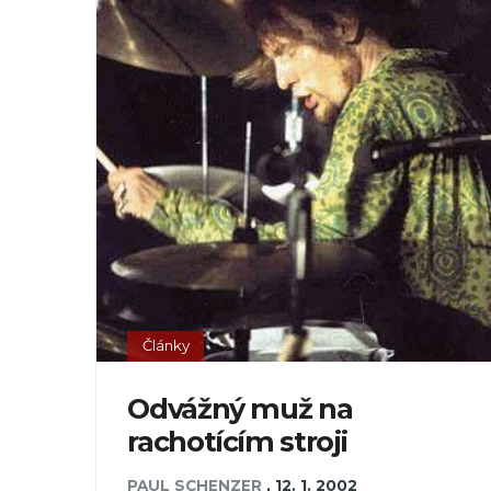
Články
Odvážný muž na
rachotícím stroji
PAUL SCHENZER
,
12. 1. 2002