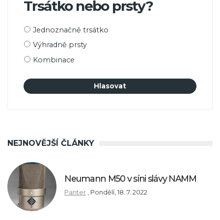
Trsátko nebo prsty?
Možnosti
Jednoznačně trsátko
výběru
Výhradně prsty
Kombinace
NEJNOVĚJŠÍ ČLÁNKY
Neumann M50 v síni slávy NAMM
Panter
,
Pondělí, 18. 7. 2022