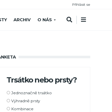
Přihlásit se
STY
ARCHIV
O NÁS
ANKETA
Trsátko nebo prsty?
Možnosti
Jednoznačně trsátko
výběru
Výhradně prsty
Kombinace