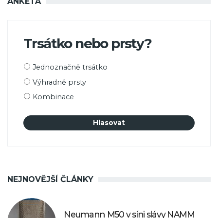
ANKETA
Trsátko nebo prsty?
Možnosti
Jednoznačně trsátko
výběru
Výhradně prsty
Kombinace
NEJNOVĚJŠÍ ČLÁNKY
Neumann M50 v síni slávy NAMM