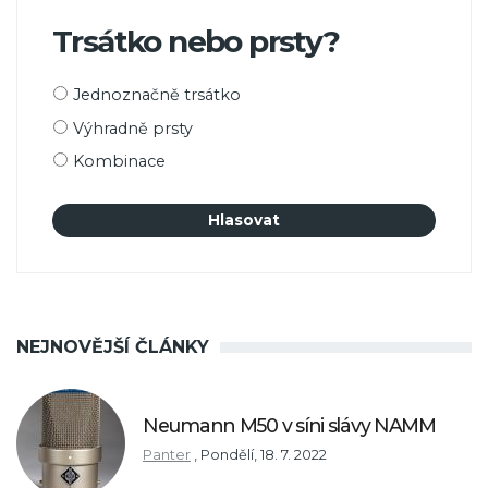
Trsátko nebo prsty?
Možnosti
Jednoznačně trsátko
výběru
Výhradně prsty
Kombinace
NEJNOVĚJŠÍ ČLÁNKY
Neumann M50 v síni slávy NAMM
Panter
,
Pondělí, 18. 7. 2022