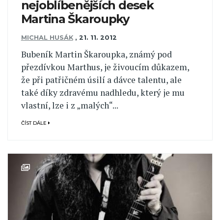
nejoblíbenějších desek
Martina Škaroupky
MICHAL HUSÁK
,
21. 11. 2012
Bubeník Martin Škaroupka, známý pod
přezdívkou Marthus, je živoucím důkazem,
že při patřičném úsilí a dávce talentu, ale
také díky zdravému nadhledu, který je mu
vlastní, lze i z „malých“...
ČÍST DÁLE