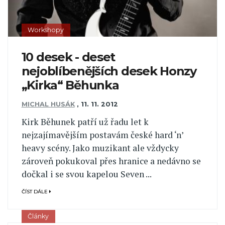
Workshopy
10 desek - deset
nejoblíbenějších desek Honzy
„Kirka“ Běhunka
MICHAL HUSÁK
,
11. 11. 2012
Kirk Běhunek patří už řadu let k
nejzajímavějším postavám české hard ‘n’
heavy scény. Jako muzikant ale vždycky
zároveň pokukoval přes hranice a nedávno se
dočkal i se svou kapelou Seven ...
ČÍST DÁLE
Články