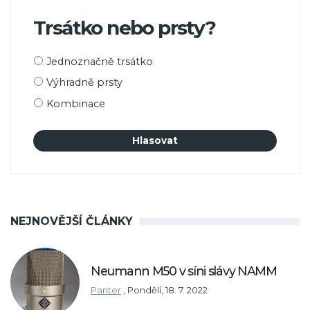
Trsátko nebo prsty?
Možnosti
Jednoznačně trsátko
výběru
Výhradně prsty
Kombinace
NEJNOVĚJŠÍ ČLÁNKY
Neumann M50 v síni slávy NAMM
Panter
,
Pondělí, 18. 7. 2022