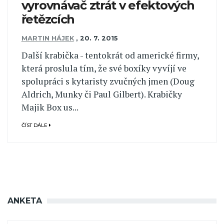
vyrovnávač ztrát v efektových
řetězcích
MARTIN HÁJEK
,
20. 7. 2015
Další krabička - tentokrát od americké firmy,
která proslula tím, že své boxíky vyvíjí ve
spolupráci s kytaristy zvučných jmen (Doug
Aldrich, Munky či Paul Gilbert). Krabičky
Majik Box us...
ČÍST DÁLE
ANKETA