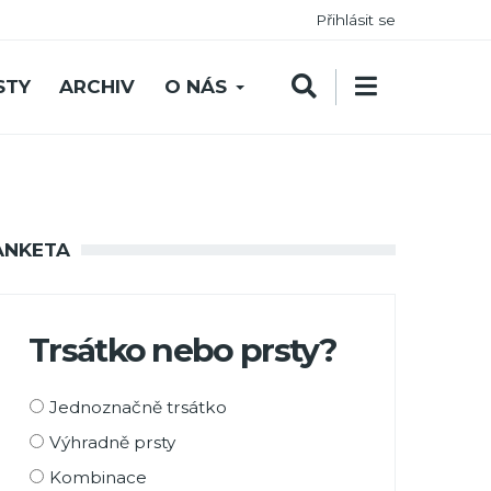
Přihlásit se
STY
ARCHIV
O NÁS
ANKETA
Trsátko nebo prsty?
Možnosti
Jednoznačně trsátko
výběru
Výhradně prsty
Kombinace