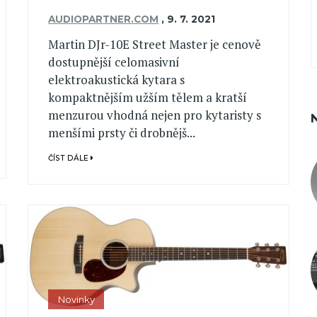
AUDIOPARTNER.COM
,
9. 7. 2021
Martin DJr-10E Street Master je cenově
dostupnější celomasivní
elektroakustická kytara s
kompaktnějším užším tělem a kratší
menzurou vhodná nejen pro kytaristy s
menšími prsty či drobnějš...
ČÍST DÁLE
Novinky