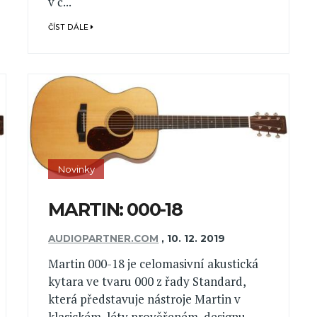
v č...
ČÍST DÁLE
Novinky
MARTIN: 000-18
AUDIOPARTNER.COM
,
10. 12. 2019
Martin 000-18 je celomasivní akustická
kytara ve tvaru 000 z řady Standard,
která představuje nástroje Martin v
klasickém, léty prověřeném, designu.