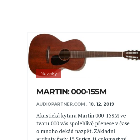
Novinky
MARTIN: 000-15SM
AUDIOPARTNER.COM
,
10. 12. 2019
Akustická kytara Martin 000-15SM ve
tvaru 000 vás spolehlivě přenese v čase
o mnoho dekád nazpět. Základní
atributy řady 15 Series, tj. celomasivní