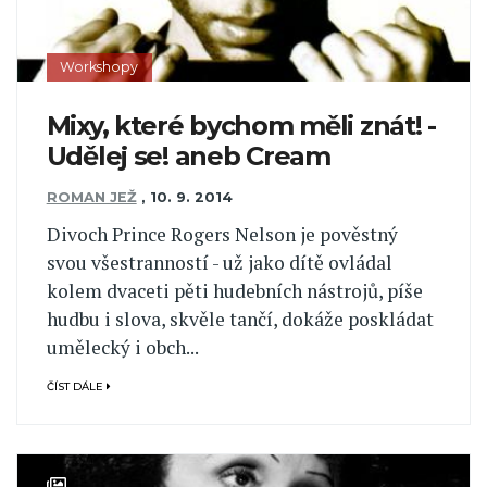
Workshopy
Mixy, které bychom měli znát! -
Udělej se! aneb Cream
ROMAN JEŽ
,
10. 9. 2014
Divoch Prince Rogers Nelson je pověstný
svou všestranností - už jako dítě ovládal
kolem dvaceti pěti hudebních nástrojů, píše
hudbu i slova, skvěle tančí, dokáže poskládat
umělecký i obch...
ČÍST DÁLE