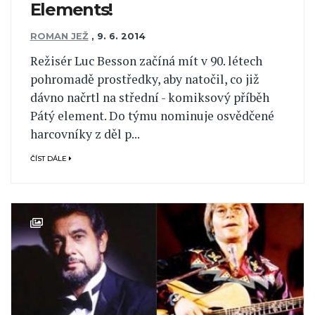
Elements!
ROMAN JEŽ
,
9. 6. 2014
Režisér Luc Besson začíná mít v 90. létech
pohromadě prostředky, aby natočil, co již
dávno načrtl na střední - komiksový příběh
Pátý element. Do týmu nominuje osvědčené
harcovníky z děl p...
ČÍST DÁLE