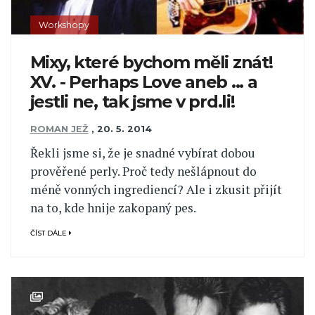
Workshopy
Mixy, které bychom měli znát!
XV. - Perhaps Love aneb ... a
jestli ne, tak jsme v prd.li!
ROMAN JEŽ
,
20. 5. 2014
Řekli jsme si, že je snadné vybírat dobou
prověřené perly. Proč tedy nešlápnout do
méně vonných ingrediencí? Ale i zkusit přijít
na to, kde hnije zakopaný pes.
ČÍST DÁLE