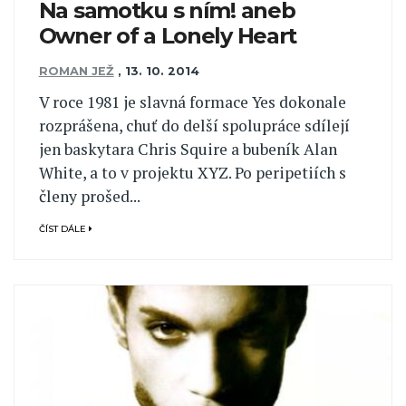
Na samotku s ním! aneb
Owner of a Lonely Heart
ROMAN JEŽ
,
13. 10. 2014
V roce 1981 je slavná formace Yes dokonale
rozprášena, chuť do delší spolupráce sdílejí
jen baskytara Chris Squire a bubeník Alan
White, a to v projektu XYZ. Po peripetiích s
členy prošed...
ČÍST DÁLE