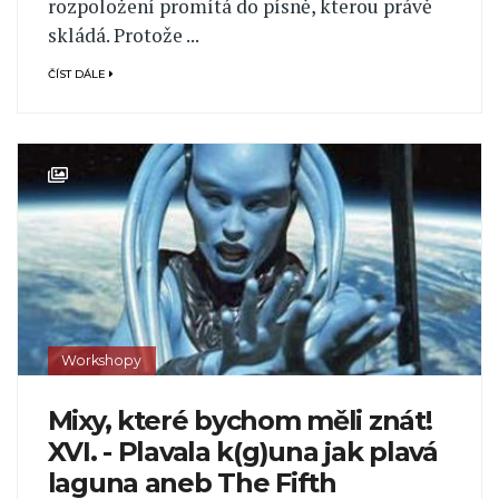
rozpoložení promítá do písně, kterou právě
skládá. Protože ...
ČÍST DÁLE
Workshopy
Mixy, které bychom měli znát!
XVI. - Plavala k(g)una jak plavá
laguna aneb The Fifth