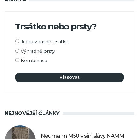
Trsátko nebo prsty?
Možnosti
Jednoznačně trsátko
výběru
Výhradně prsty
Kombinace
NEJNOVĚJŠÍ ČLÁNKY
Neumann M50 v síni slávy NAMM