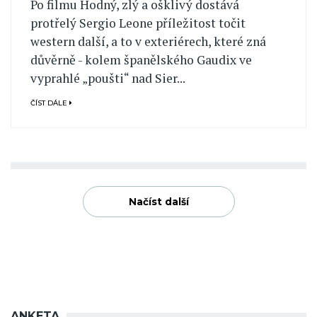
Po filmu Hodný, zlý a ošklivý dostává
protřelý Sergio Leone příležitost točit
western další, a to v exteriérech, které zná
důvěrně - kolem španělského Gaudix ve
vyprahlé „poušti“ nad Sier...
ČÍST DÁLE
Načíst další
ANKETA