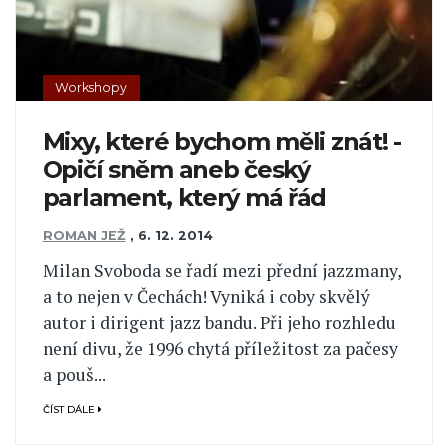
Workshopy
Mixy, které bychom měli znát! -
Opičí sněm aneb český
parlament, který má řád
ROMAN JEŽ
,
6. 12. 2014
Milan Svoboda se řadí mezi přední jazzmany,
a to nejen v Čechách! Vyniká i coby skvělý
autor i dirigent jazz bandu. Při jeho rozhledu
není divu, že 1996 chytá příležitost za pačesy
a pouš...
ČÍST DÁLE