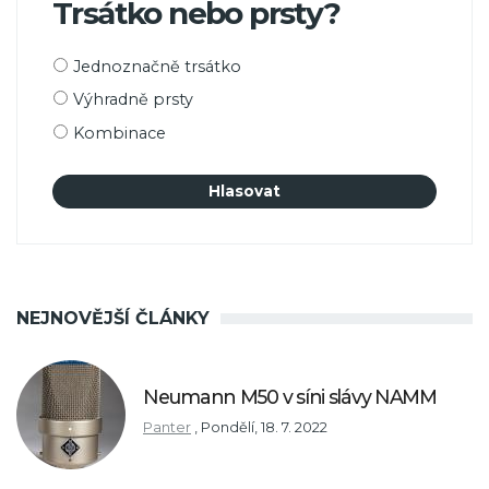
Trsátko nebo prsty?
Možnosti
Jednoznačně trsátko
výběru
Výhradně prsty
Kombinace
NEJNOVĚJŠÍ ČLÁNKY
Neumann M50 v síni slávy NAMM
Panter
,
Pondělí, 18. 7. 2022