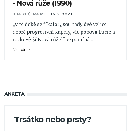
- Nová růže (1990)
ILJA KUČERA ML.
,
16. 5. 2021
„V té době se říkalo: ,Jsou tady dvě velice
dobré progresivní kapely, víc popová Lucie a
rockovější Nová růže‘,“ vzpomíná...
ČÍST DÁLE
ANKETA
Trsátko nebo prsty?