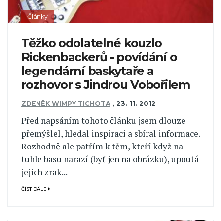
Články
Těžko odolatelné kouzlo
Rickenbackerů - povídání o
legendární baskytaře a
rozhovor s Jindrou Vobořilem
ZDENĚK WIMPY TICHOTA
,
23. 11. 2012
Před napsáním tohoto článku jsem dlouze
přemýšlel, hledal inspiraci a sbíral informace.
Rozhodně ale patřím k těm, kteří když na
tuhle basu narazí (byť jen na obrázku), upoutá
jejich zrak...
ČÍST DÁLE