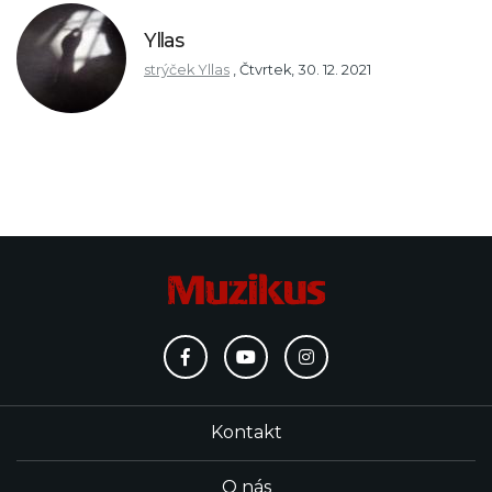
Yllas
strýček Yllas
,
Čtvrtek, 30. 12. 2021
Kontakt
O nás