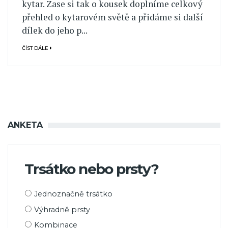
kytar. Zase si tak o kousek doplníme celkový
přehled o kytarovém světě a přidáme si další
dílek do jeho p...
ČÍST DÁLE
ANKETA
Trsátko nebo prsty?
Možnosti
Jednoznačně trsátko
výběru
Výhradně prsty
Kombinace