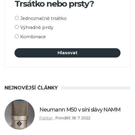
Trsátko nebo prsty?
Možnosti
Jednoznačně trsátko
výběru
Výhradně prsty
Kombinace
NEJNOVĚJŠÍ ČLÁNKY
Neumann M50 v síni slávy NAMM
Panter
,
Pondělí, 18. 7. 2022