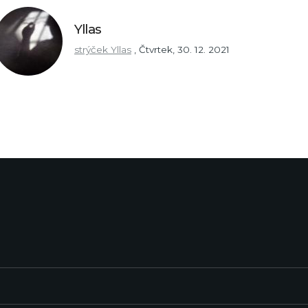
Yllas
strýček Yllas
,
Čtvrtek, 30. 12. 2021