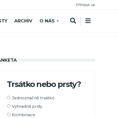
Přihlásit se
STY
ARCHIV
O NÁS
ANKETA
Trsátko nebo prsty?
Možnosti
Jednoznačně trsátko
výběru
Výhradně prsty
Kombinace