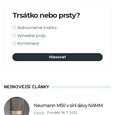
Trsátko nebo prsty?
Možnosti
Jednoznačně trsátko
výběru
Výhradně prsty
Kombinace
NEJNOVĚJŠÍ ČLÁNKY
Neumann M50 v síni slávy NAMM
Panter
,
Pondělí, 18. 7. 2022