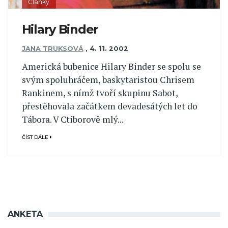
Články
Hilary Binder
JANA TRUKSOVÁ
,
4. 11. 2002
Americká bubenice Hilary Binder se spolu se
svým spoluhráčem, baskytaristou Chrisem
Rankinem, s nímž tvoří skupinu Sabot,
přestěhovala začátkem devadesátých let do
Tábora. V Ctiborově mlý...
ČÍST DÁLE
ANKETA