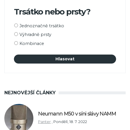
Trsátko nebo prsty?
Možnosti
Jednoznačně trsátko
výběru
Výhradně prsty
Kombinace
NEJNOVĚJŠÍ ČLÁNKY
Neumann M50 v síni slávy NAMM
Panter
,
Pondělí, 18. 7. 2022