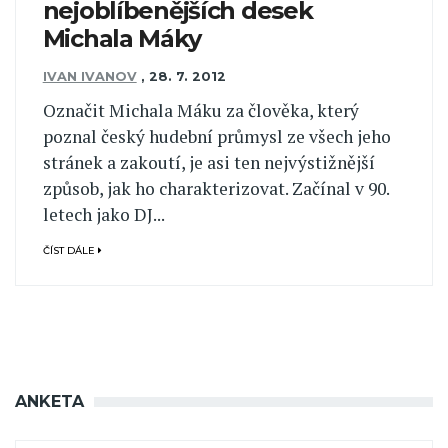
nejoblíbenějších desek
Michala Máky
IVAN IVANOV
,
28. 7. 2012
Označit Michala Máku za člověka, který
poznal český hudební průmysl ze všech jeho
stránek a zakoutí, je asi ten nejvýstižnější
způsob, jak ho charakterizovat. Začínal v 90.
letech jako DJ...
ČÍST DÁLE
ANKETA