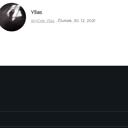
Yllas
strýček Yllas
,
Čtvrtek, 30. 12. 2021