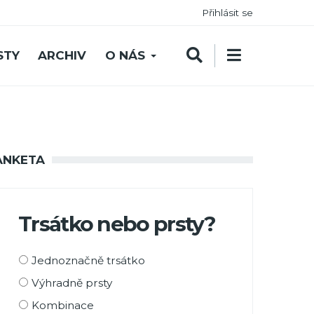
Přihlásit se
STY
ARCHIV
O NÁS
ANKETA
Trsátko nebo prsty?
Možnosti
Jednoznačně trsátko
výběru
Výhradně prsty
Kombinace