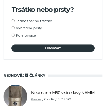
Trsátko nebo prsty?
Možnosti
Jednoznačně trsátko
výběru
Výhradně prsty
Kombinace
NEJNOVĚJŠÍ ČLÁNKY
Neumann M50 v síni slávy NAMM
Panter
,
Pondělí, 18. 7. 2022