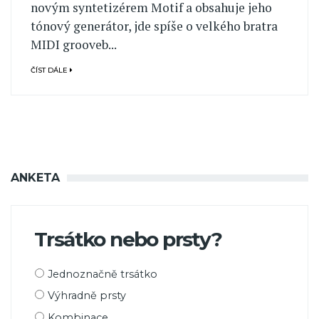
novým syntetizérem Motif a obsahuje jeho
tónový generátor, jde spíše o velkého bratra
MIDI grooveb...
ČÍST DÁLE
ANKETA
Trsátko nebo prsty?
Možnosti
Jednoznačně trsátko
výběru
Výhradně prsty
Kombinace