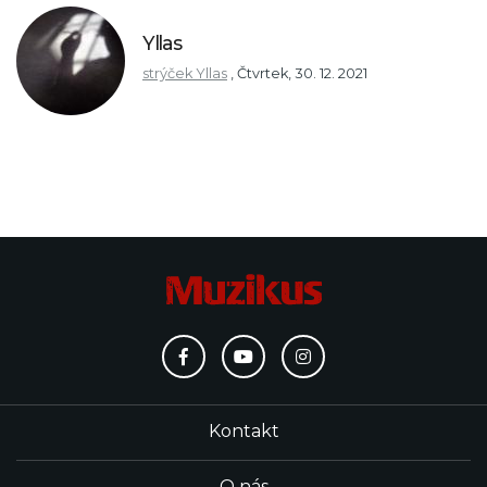
Yllas
strýček Yllas
,
Čtvrtek, 30. 12. 2021
Kontakt
O nás