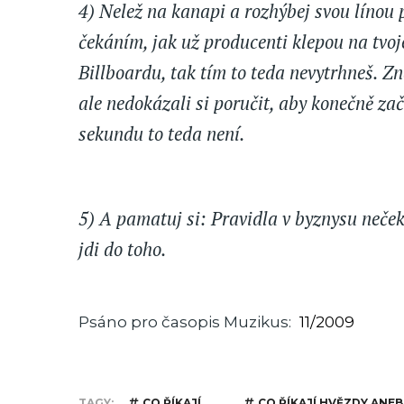
4) Nelež na kanapi a rozhýbej svou línou p
čekáním, jak už producenti klepou na tvoje
Billboardu, tak tím to teda nevytrhneš. Zn
ale nedokázali si poručit, aby konečně zač
sekundu to teda není.
5) A pamatuj si: Pravidla v byznysu nečekej
jdi do toho.
Psáno pro časopis Muzikus
11/2009
TAGY
CO ŘÍKAJÍ
CO ŘÍKAJÍ HVĚZDY ANEB 