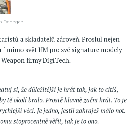
Dan Donegan
aristů a skladatelů zároveň. Proslul nejen
ým i mimo svět HM pro své signature modely
 Weapon firmy DigiTech.
uj si, že důležitější je hrát tak, jak to cítíš,
aby tě okolí bralo. Prostě hlavně začni hrát. To je
rychlejší věci. Je jedno, jestli zahraješ málo not.
omu stoprocentně věřit, tak je to ono.