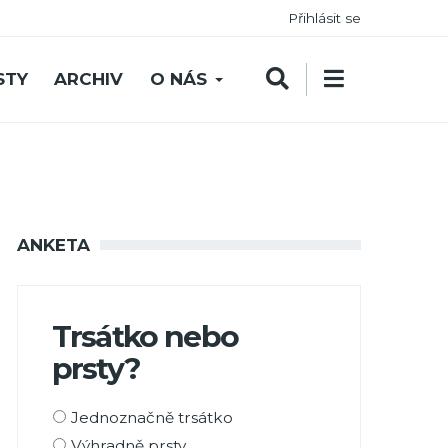
Přihlásit se
STY
ARCHIV
O NÁS
ANKETA
Trsátko nebo
prsty?
Možnosti
Jednoznačně trsátko
výběru
Výhradně prsty