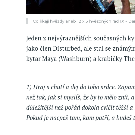
Co říkají hvězdy aneb 12 x 5 hvězdných rad IX - 
Jeden z nejvýraznějších současných kyt
jako člen Disturbed, ale stal se znám
kytar Maya (Washburn) a krabičky The
1) Hraj s chutí a dej do toho srdce. Zapamat
než tak, jak si myslíš, že by to mělo znít, 
důležitější než pořád dokola cvičit těžší a 
Pokud je nacpeš tam, kam patří, a budeš t