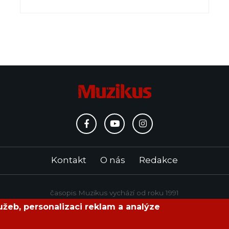
Kontakt
O nás
Redakce
časopis Muzikus vychází od roku 1991
žeb, personalizaci reklam a analýze