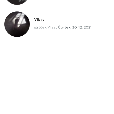
Yllas
strýček Yllas
,
Čtvrtek, 30. 12. 2021