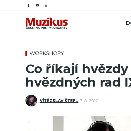
D
WORKSHOPY
Co říkají hvězdy
hvězdných rad 
VÍTĚZSLAV ŠTEFL
,
7. 8. 2010