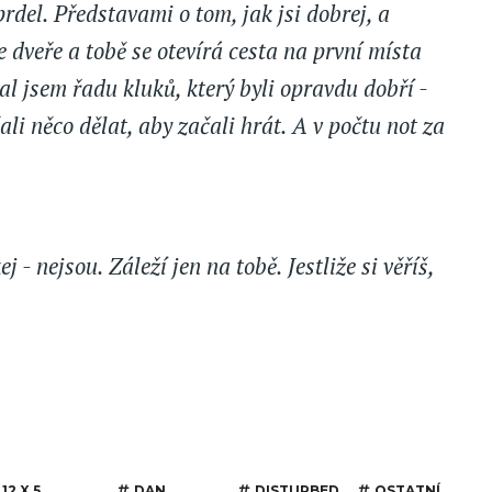
rdel. Představami o tom, jak jsi dobrej, a
 dveře a tobě se otevírá cesta na první místa
al jsem řadu kluků, který byli opravdu dobří -
ali něco dělat, aby začali hrát. A v počtu not za
 - nejsou. Záleží jen na tobě. Jestliže si věříš,
12 X 5
DAN
DISTURBED
OSTATNÍ