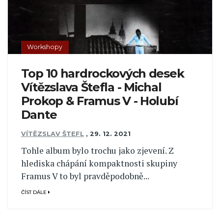
Workshopy
Top 10 hardrockových desek
Vítězslava Štefla - Michal
Prokop & Framus V - Holubí
Dante
VÍTĚZSLAV ŠTEFL
,
29. 12. 2021
Tohle album bylo trochu jako zjevení. Z
hlediska chápání kompaktnosti skupiny
Framus V to byl pravděpodobně...
ČÍST DÁLE