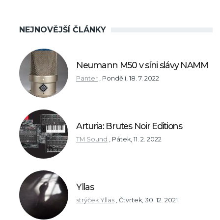
NEJNOVĚJŠÍ ČLÁNKY
Neumann M50 v síni slávy NAMM
Panter
,
Pondělí, 18. 7. 2022
Arturia: Brutes Noir Editions
TM Sound
,
Pátek, 11. 2. 2022
Yllas
strýček Yllas
,
Čtvrtek, 30. 12. 2021