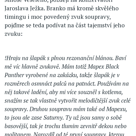
Jaroslava Ježka. Branko má kromě skvělého
timingu i moc povedený zvuk soupravy,
pojďme se teda podívat na část tajemství jeho
zvuku:
!Hraju na šlapák s plnou rezonanční blánou. Baví
mě víc hlavně zvukově. Mám totiž Mapex Black
Panther vyrobené na zakázku, takže šlapák je v
rozměrech osmnáct palců na patnáct. Používám na
něj takové ladění, aby mi více souzněl s kotlema,
snažím se tak vlastně vytvořit melodičtější zvuk celé
soupravy. Druhou soupravu mám také od Mapexu,
to jsou ale zase Saturny. Ty už jsou samy o sobě
basovější, tak je trochu tlumim zevnitř dekou nebo
molitanem. Narozdíl od té první soupravy, kterou