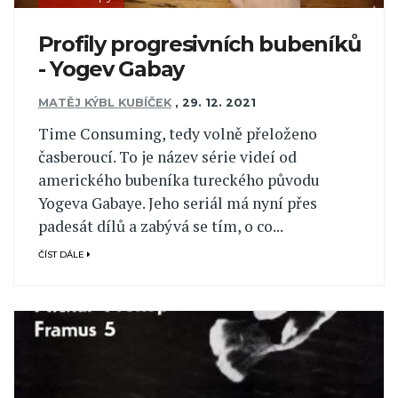
Profily progresivních bubeníků
- Yogev Gabay
MATĚJ KÝBL KUBÍČEK
,
29. 12. 2021
Time Consuming, tedy volně přeloženo
časberoucí. To je název série videí od
amerického bubeníka tureckého původu
Yogeva Gabaye. Jeho seriál má nyní přes
padesát dílů a zabývá se tím, o co...
ČÍST DÁLE