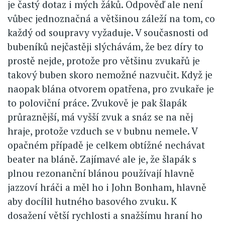
je častý dotaz i mých žáků. Odpověď ale není
vůbec jednoznačná a většinou záleží na tom, co
každý od soupravy vyžaduje. V současnosti od
bubeníků nejčastěji slýchávám, že bez díry to
prostě nejde, protože pro většinu zvukařů je
takový buben skoro nemožné nazvučit. Když je
naopak blána otvorem opatřena, pro zvukaře je
to poloviční práce. Zvukově je pak šlapák
průraznější, má vyšší zvuk a snáz se na něj
hraje, protože vzduch se v bubnu nemele. V
opačném případě je celkem obtížné nechávat
beater na bláně. Zajímavé ale je, že šlapák s
plnou rezonanční blánou používají hlavně
jazzoví hráči a měl ho i John Bonham, hlavně
aby docílil hutného basového zvuku. K
dosažení větší rychlosti a snažšímu hraní ho