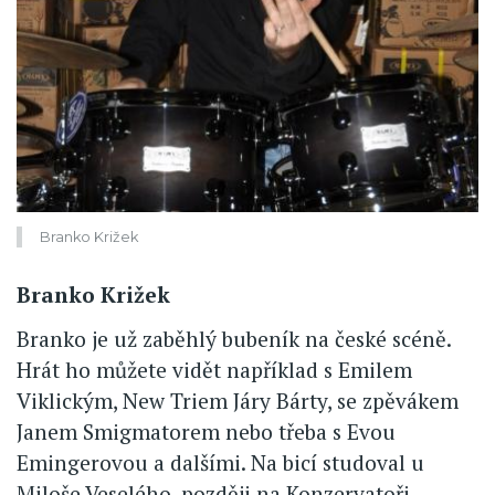
Branko Križek
Branko Križek
Branko je už zaběhlý bubeník na české scéně.
Hrát ho můžete vidět například s Emilem
Viklickým, New Triem Járy Bárty, se zpěvákem
Janem Smigmatorem nebo třeba s Evou
Emingerovou a dalšími. Na bicí studoval u
Miloše Veselého, později na Konzervatoři