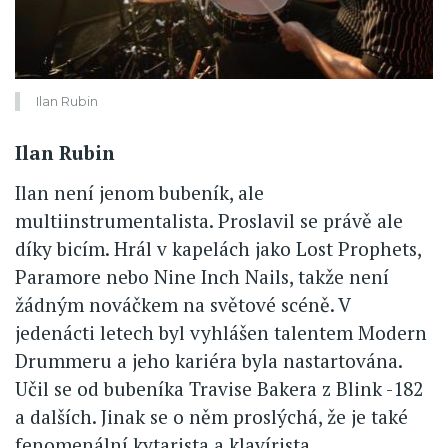
Ilan Rubin
Ilan Rubin
Ilan není jenom bubeník, ale
multiinstrumentalista. Proslavil se právě ale
díky bicím. Hrál v kapelách jako Lost Prophets,
Paramore nebo Nine Inch Nails, takže není
žádným nováčkem na světové scéně. V
jedenácti letech byl vyhlášen talentem Modern
Drummeru a jeho kariéra byla nastartována.
Učil se od bubeníka Travise Bakera z Blink -182
a dalších. Jinak se o něm proslýchá, že je také
fenomenální kytarista a klavírista.