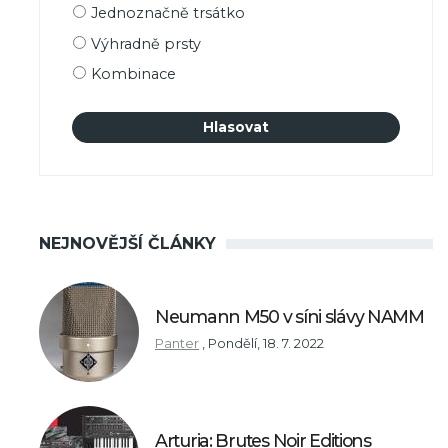
Možnosti
Jednoznačně trsátko
výběru
Výhradně prsty
Kombinace
NEJNOVĚJŠÍ ČLÁNKY
Neumann M50 v síni slávy NAMM
Panter
,
Pondělí, 18. 7. 2022
Arturia: Brutes Noir Editions