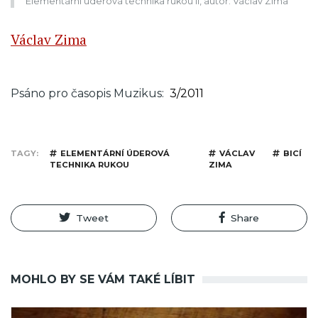
Elementární úderová technika rukou II, autor: Václav Zima
Václav Zima
Psáno pro časopis Muzikus
3/2011
TAGY
ELEMENTÁRNÍ ÚDEROVÁ
VÁCLAV
BICÍ
TECHNIKA RUKOU
ZIMA
Tweet
Share
MOHLO BY SE VÁM TAKÉ LÍBIT