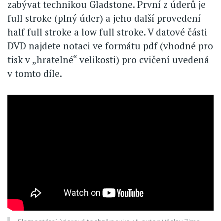
zabývat technikou Gladstone. První z úderů je
full stroke (plný úder) a jeho další provedení
half full stroke a low full stroke. V datové části
DVD najdete notaci ve formátu pdf (vhodné pro
tisk v „hratelné“ velikosti) pro cvičení uvedená
v tomto díle.
Video
Url