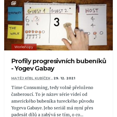
Workshopy
Profily progresivních bubeníků
- Yogev Gabay
MATĚJ KÝBL KUBÍČEK
,
29. 12. 2021
Time Consuming, tedy volně přeloženo
časberoucí. To je název série videí od
amerického bubeníka tureckého původu
Yogeva Gabaye. Jeho seriál má nyní přes
padesát dílů a zabývá se tím, o co...