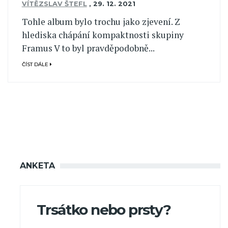
VÍTĚZSLAV ŠTEFL
,
29. 12. 2021
Tohle album bylo trochu jako zjevení. Z
hlediska chápání kompaktnosti skupiny
Framus V to byl pravděpodobně...
ČÍST DÁLE
ANKETA
Trsátko nebo prsty?