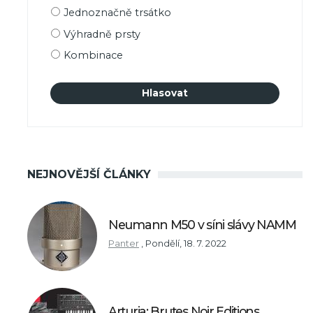
Možnosti
Jednoznačně trsátko
výběru
Výhradně prsty
Kombinace
NEJNOVĚJŠÍ ČLÁNKY
Neumann M50 v síni slávy NAMM
Panter
,
Pondělí, 18. 7. 2022
Arturia: Brutes Noir Editions