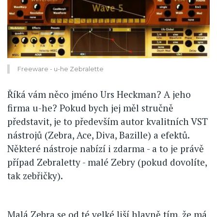
Freeware - u-he Zebralette
Říká vám něco jméno Urs Heckman? A jeho
firma u-he? Pokud bych jej měl stručně
představit, je to především autor kvalitních VST
nástrojů (Zebra, Ace, Diva, Bazille) a efektů.
Některé nástroje nabízí i zdarma - a to je právě
případ Zebraletty - malé Zebry (pokud dovolíte,
tak zebřičky).
Malá Zebra se od té velké liší hlavně tím, že má