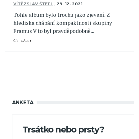
VÍTĚZSLAV ŠTEFL
,
29. 12. 2021
Tohle album bylo trochu jako zjevení. Z
hlediska chápání kompaktnosti skupiny
Framus V to byl pravděpodobně...
ČÍST DÁLE
ANKETA
Trsátko nebo prsty?