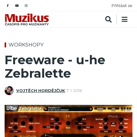
Přihlásit se
WORKSHOPY
Freeware - u-he
Zebralette
VOJTĚCH HORDĚJČUK
,
7. 1. 2016