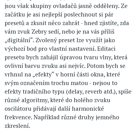
jsou však skupiny ovladačů jasně odděleny. Ze
začátku je asi nejlepší poslechnout si pár
presetů a zkusit něco zahrát - hned zjistíte, zda
vám zvuk Zebry sedí, nebo je na vás příliš
„digitální“. Zvolený preset lze využít jako
výchozí bod pro vlastní nastavení. Editaci
presetu bych zahájil úpravou tvaru vlny, která
ovlivní barvu zvuku asi nejvíc. Potom bych se
vrhnul na „efekty“ v horní části okna, které
svým označením trochu matou - nejsou to
efekty tradičního typu (delay, reverb atd.), spíše
různé algoritmy, které do holého zvuku
oscilátoru přidávají další harmonické
frekvence. Například různé druhy jemného
zkreslení.