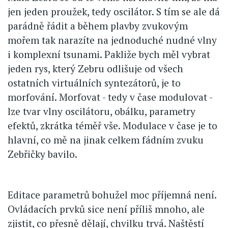
jen jeden proužek, tedy oscilátor. S tím se ale dá
parádně řádit a během plavby zvukovým
mořem tak narazíte na jednoduché nudné vlny
i komplexní tsunami. Pakliže bych měl vybrat
jeden rys, který Zebru odlišuje od všech
ostatních virtuálních syntezátorů, je to
morfování. Morfovat - tedy v čase modulovat -
lze tvar vlny oscilátoru, obálku, parametry
efektů, zkrátka téměř vše. Modulace v čase je to
hlavní, co mě na jinak celkem fádním zvuku
Zebřičky bavilo.
Editace parametrů bohužel moc příjemná není.
Ovládacích prvků sice není příliš mnoho, ale
zjistit, co přesně dělají, chvilku trvá. Naštěstí