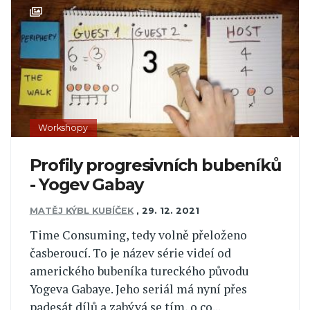
Workshopy
Profily progresivních bubeníků
- Yogev Gabay
MATĚJ KÝBL KUBÍČEK
,
29. 12. 2021
Time Consuming, tedy volně přeloženo
časberoucí. To je název série videí od
amerického bubeníka tureckého původu
Yogeva Gabaye. Jeho seriál má nyní přes
padesát dílů a zabývá se tím, o co...