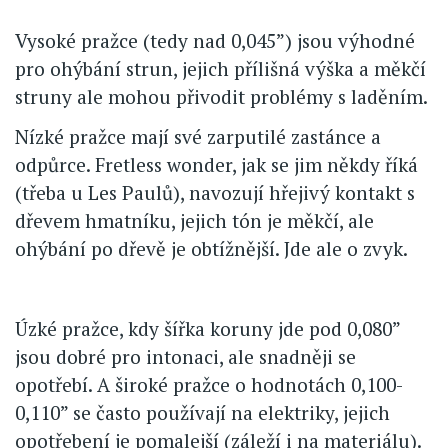
Vysoké pražce (tedy nad 0,045”) jsou výhodné
pro ohýbání strun, jejich přílišná výška a měkčí
struny ale mohou přivodit problémy s laděním.
Nízké pražce mají své zarputilé zastánce a
odpůrce. Fretless wonder, jak se jim někdy říká
(třeba u Les Paulů), navozují hřejivý kontakt s
dřevem hmatníku, jejich tón je měkčí, ale
ohýbání po dřevě je obtížnější. Jde ale o zvyk.
Úzké pražce, kdy šířka koruny jde pod 0,080”
jsou dobré pro intonaci, ale snadněji se
opotřebí. A široké pražce o hodnotách 0,100-
0,110” se často používají na elektriky, jejich
opotřebení je pomalejší (záleží i na materiálu).