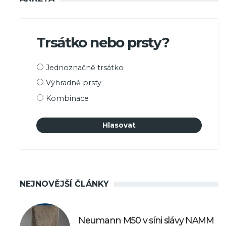
Trsátko nebo prsty?
Možnosti
Jednoznačně trsátko
výběru
Výhradně prsty
Kombinace
NEJNOVĚJŠÍ ČLÁNKY
Neumann M50 v síni slávy NAMM