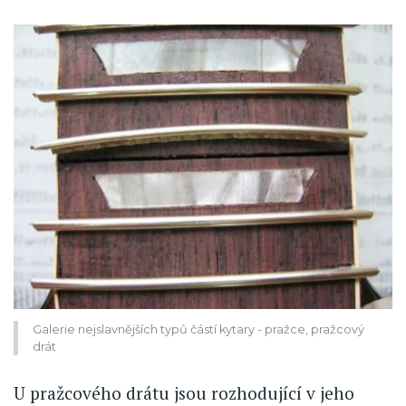
Galerie nejslavnějších typů částí kytary - pražce, pražcový
drát
U pražcového drátu jsou rozhodující v jeho