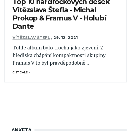
Top 10 hardrockových desek
Vítězslava Štefla - Michal
Prokop & Framus V - Holubí
Dante
VÍTĚZSLAV ŠTEFL
,
29. 12. 2021
Tohle album bylo trochu jako zjevení. Z
hlediska chápání kompaktnosti skupiny
Framus V to byl pravděpodobně...
ČÍST DÁLE
ANKETA