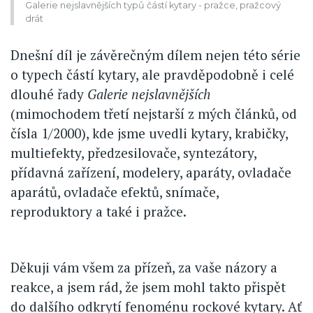
Galerie nejslavnějších typů částí kytary - pražce, pražcový
drát
Dnešní díl je závěrečným dílem nejen této série
o typech částí kytary, ale pravděpodobně i celé
dlouhé řady
Galerie nejslavnějších
(mimochodem třetí nejstarší z mých článků, od
čísla 1/2000), kde jsme uvedli kytary, krabičky,
multiefekty, předzesilovače, syntezátory,
přídavná zařízení, modelery, aparáty, ovladače
aparátů, ovladače efektů, snímače,
reproduktory a také i pražce.
Děkuji vám všem za přízeň, za vaše názory a
reakce, a jsem rád, že jsem mohl takto přispět
do dalšího odkrytí fenoménu rockové kytary. Ať