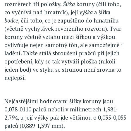
rozměrech tři položky.
Šířka
koruny (čili toho,
co vyčnívá nad hmatník), její
výška
a šířka
bodce
, čili toho, co je zapuštěno do hmatníku
(včetně vychytávek reverzního rozvoru). Tvar
koruny včetně vztahu mezi šířkou a výškou
ovlivňuje nejen samotný tón, ale samozřejmě i
ladění. Takže stálá sbroušení pražců při jejich
opotřebení, kdy se tak vytváří ploška (nikoli
jeden bod) ve styku se strunou není zrovna to
nejlepší.
Nejčastějšími hodnotami šířky koruny jsou
0,078-0110 palců neboli v milimetrech 1,981-
2,794, u její výšky pak jde většinou o 0,035-0,055
palců (0,889-1,397 mm).