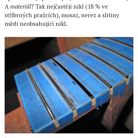
A
materiál
? Tak nejčastěji nikl (18 % ve
stříbrných pražcích), mosaz, nerez a slitiny
mědi neobsahující nikl.