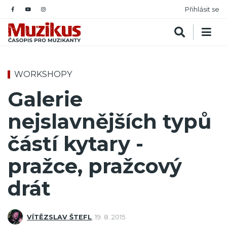
Přihlásit se
WORKSHOPY
Galerie
nejslavnějších typů
částí kytary -
pražce, pražcový
drát
VÍTĚZSLAV ŠTEFL
,
19. 8. 2015