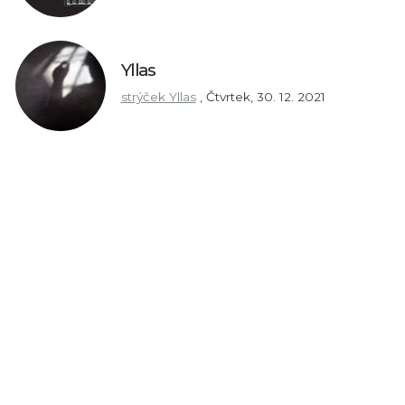
Yllas
strýček Yllas
,
Čtvrtek, 30. 12. 2021