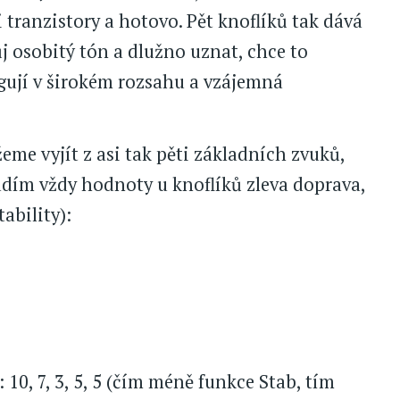
tranzistory a hotovo. Pět knoflíků tak dává
j osobitý tón a dlužno uznat, chce to
agují v širokém rozsahu a vzájemná
eme vyjít z asi tak pěti základních zvuků,
vádím vždy hodnoty u knoflíků zleva doprava,
ability):
: 10, 7, 3, 5, 5 (čím méně funkce Stab, tím