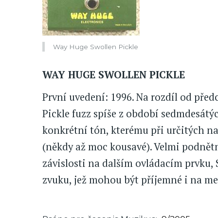
Way Huge Swollen Pickle
WAY HUGE SWOLLEN PICKLE
První uvedení: 1996. Na rozdíl od před
Pickle fuzz spíše z období sedmdesátých
konkrétní tón, kterému při určitých na
(někdy až moc kousavé). Velmi podnětno
závislosti na dalším ovládacím prvku, 
zvuku, jež mohou být příjemné i na m