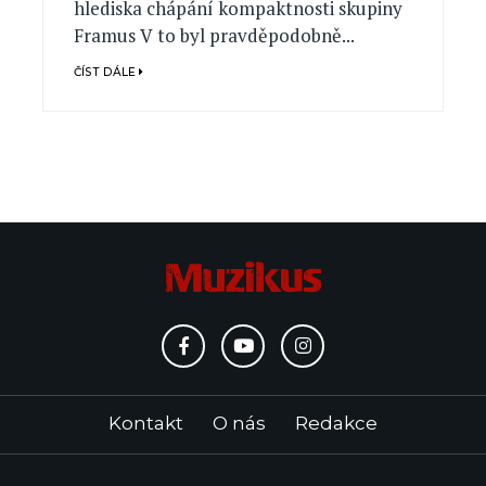
hlediska chápání kompaktnosti skupiny
Framus V to byl pravděpodobně...
ČÍST DÁLE
Kontakt
O nás
Redakce