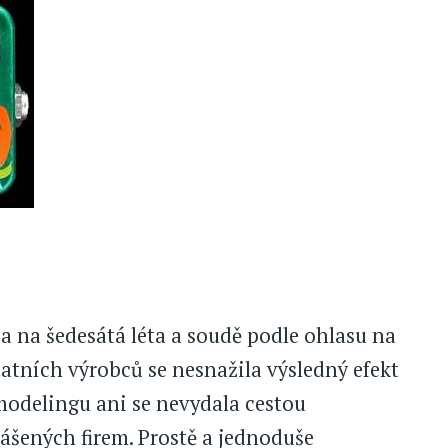
la na šedesátá léta a soudě podle ohlasu na
statních výrobců se nesnažila výsledný efekt
modelingu ani se nevydala cestou
šených firem. Prostě a jednoduše