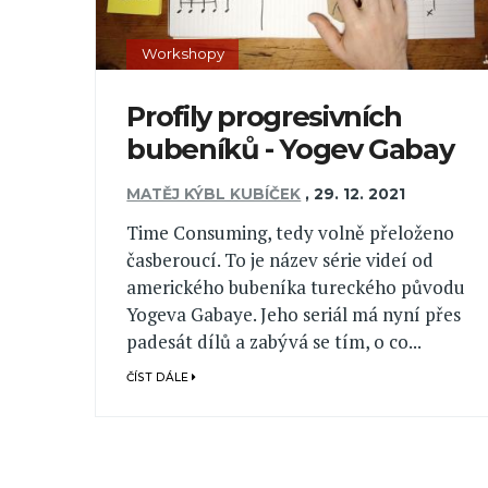
Workshopy
Profily progresivních
bubeníků - Yogev Gabay
MATĚJ KÝBL KUBÍČEK
,
29. 12. 2021
Time Consuming, tedy volně přeloženo
časberoucí. To je název série videí od
amerického bubeníka tureckého původu
Yogeva Gabaye. Jeho seriál má nyní přes
padesát dílů a zabývá se tím, o co...
ČÍST DÁLE