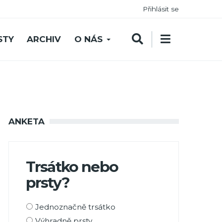
Přihlásit se
STY
ARCHIV
O NÁS
ANKETA
Trsátko nebo
prsty?
Možnosti
Jednoznačně trsátko
výběru
Výhradně prsty