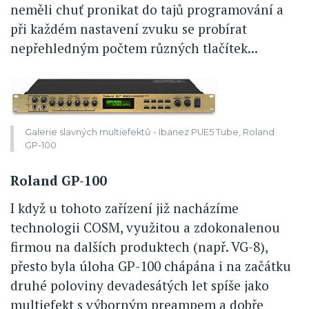
neměli chuť pronikat do tajů programování a
při každém nastavení zvuku se probírat
nepřehledným počtem různých tlačítek...
Galerie slavných multiefektů - Ibanez PUE5 Tube, Roland
GP-100
Roland GP-100
I když u tohoto zařízení již nacházíme
technologii COSM, využitou a zdokonalenou
firmou na dalších produktech (např. VG-8),
přesto byla úloha GP-100 chápána i na začátku
druhé poloviny devadesátých let spíše jako
multiefekt s výborným preampem a dobře