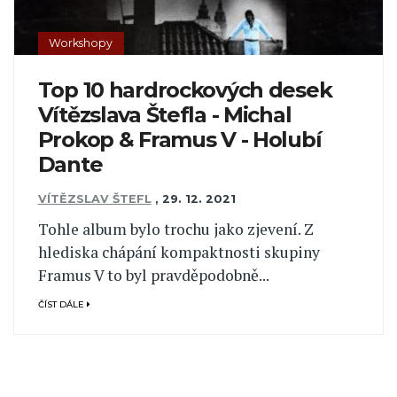
Workshopy
Top 10 hardrockových desek
Vítězslava Štefla - Michal
Prokop & Framus V - Holubí
Dante
VÍTĚZSLAV ŠTEFL
,
29. 12. 2021
Tohle album bylo trochu jako zjevení. Z
hlediska chápání kompaktnosti skupiny
Framus V to byl pravděpodobně...
ČÍST DÁLE