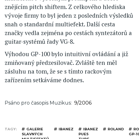
znějícím pitch shiftem. Z celkového hlediska
vývoje firmy to byl jeden z posledních výsledků
snah o standardní multiefekt. Další cesta
značky vedla zejména po cestách syntezátorů a
guitar-systémů řady VG-8.
Výhodou GP-100 bylo intuitivní ovládání a již
zmiňovaný předzesilovač. Zvláště ten měl
zásluhu na tom, že se s tímto rackovým
zařízením setkáváme dodnes.
Psáno pro časopis Muzikus
9/2006
TAGY
GALERIE
IBANEZ
IBANEZ
ROLAND
RO
SLAVNÝCH
PUE5
GP-1