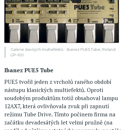
Galerie slavných multiefektů - Ibanez PUE5 Tube, Roland
GP-100
Ibanez PUE5 Tube
PUE5 tvořil jeden z vrcholů raného období
nástupu klasických multiefektů. Oproti
soudobým produktům totiž obsahoval lampu
12AX7, která ovlivňovala zvuk při zapnutí
režimu Tube Drive. Tímto počinem firma na
začátku devadesátých let velmi pružně (na