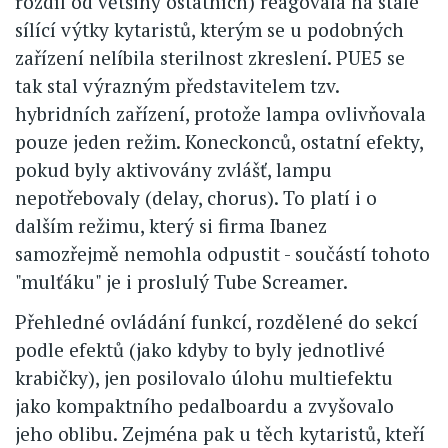
rozdíl od většiny ostatních) reagovala na stále
sílící výtky kytaristů, kterým se u podobných
zařízení nelíbila sterilnost zkreslení. PUE5 se
tak stal výrazným představitelem tzv.
hybridních zařízení, protože lampa ovlivňovala
pouze jeden režim. Koneckonců, ostatní efekty,
pokud byly aktivovány zvlášť, lampu
nepotřebovaly (delay, chorus). To platí i o
dalším režimu, který si firma Ibanez
samozřejmě nemohla odpustit - součástí tohoto
"mulťáku" je i proslulý Tube Screamer.
Přehledné ovládání funkcí, rozdělené do sekcí
podle efektů (jako kdyby to byly jednotlivé
krabičky), jen posilovalo úlohu multiefektu
jako kompaktního pedalboardu a zvyšovalo
jeho oblibu. Zejména pak u těch kytaristů, kteří