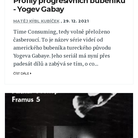
Profily progresivních bubeníků
- Yogev Gabay
MATĚJ KÝBL KUBÍČEK
,
29. 12. 2021
Time Consuming, tedy volně přeloženo
časberoucí. To je název série videí od
amerického bubeníka tureckého původu
Yogeva Gabaye. Jeho seriál má nyní přes
padesát dílů a zabývá se tím, o co...
ČÍST DÁLE