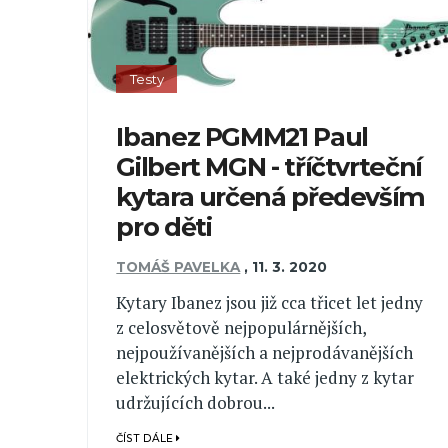
Testy
Ibanez PGMM21 Paul
Gilbert MGN - tříčtvrteční
kytara určená především
pro děti
TOMÁŠ PAVELKA
,
11. 3. 2020
Kytary Ibanez jsou již cca třicet let jedny
z celosvětově nejpopulárnějších,
nejpoužívanějších a nejprodávanějších
elektrických kytar. A také jedny z kytar
udržujících dobrou...
ČÍST DÁLE