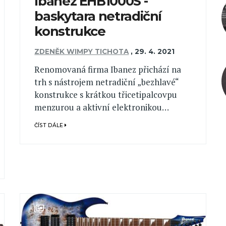
Ibanez EHB1000S -
baskytara netradiční
konstrukce
ZDENĚK WIMPY TICHOTA
,
29. 4. 2021
Renomovaná firma Ibanez přichází na
trh s nástrojem netradiční „bezhlavé“
konstrukce s krátkou třicetipalcovpu
menzurou a aktivní elektronikou…
ČÍST DÁLE