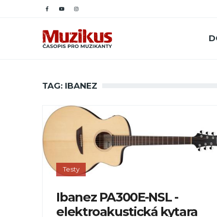
D
TAG: IBANEZ
Testy
Ibanez PA300E-NSL -
elektroakustická kytara