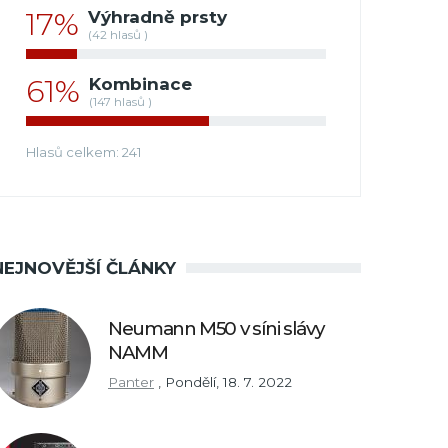
17%
Výhradně prsty
(42 hlasů )
61%
Kombinace
(147 hlasů )
Hlasů celkem: 241
NEJNOVĚJŠÍ ČLÁNKY
Neumann M50 v síni slávy
NAMM
Panter
,
Pondělí, 18. 7. 2022