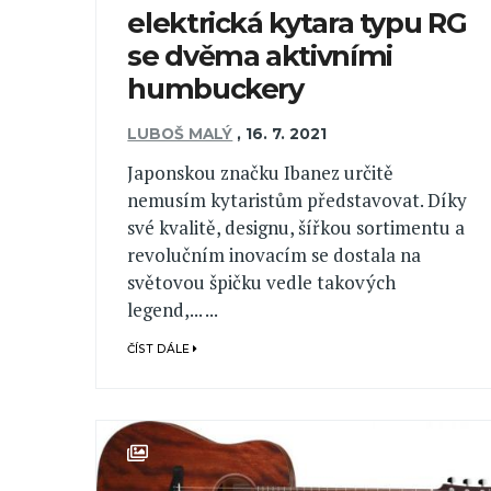
elektrická kytara typu RG
se dvěma aktivními
humbuckery
LUBOŠ MALÝ
,
16. 7. 2021
Japonskou značku Ibanez určitě
nemusím kytaristům představovat. Díky
své kvalitě, designu, šířkou sortimentu a
revolučním inovacím se dostala na
světovou špičku vedle takových
legend,... ...
ČÍST DÁLE