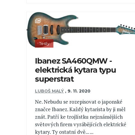
Testy
Ibanez SA460QMW -
elektrická kytara typu
superstrat
LUBOŠ MALÝ
,
9. 11. 2020
Ne. Nebudu se rozepisovat o japonské
značce Ibanez. Každý kytarista by ji měl
znát. Patří ke trojlístku nejznámějších
světových firem vyrábějících elektrické
kytary. Ty ostatní dvě... ...