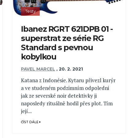
Testy
Ibanez RGRT 621DPB 01 -
superstrat ze série RG
Standard s pevnou
kobylkou
PAVEL MARCEL
,
20. 2. 2021
Katana z Indonésie. Kytaru přivezl kurýr
a ve studeném podzimním odpoledni
jak ze severské noir detektivky ji
naposledy rituálně hodil přes plot. Tím
její...
ČÍST DÁLE