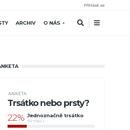
Přihlásit se
STY
ARCHIV
O NÁS
ANKETA
ANKETA
Trsátko nebo prsty?
22%
Jednoznačně trsátko
(52 hlasů )