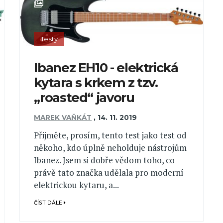
Testy
Ibanez EH10 - elektrická
kytara s krkem z tzv.
„roasted“ javoru
MAREK VAŇKÁT
,
14. 11. 2019
Přijměte, prosím, tento test jako test od
někoho, kdo úplně neholduje nástrojům
Ibanez. Jsem si dobře vědom toho, co
právě tato značka udělala pro moderní
elektrickou kytaru, a...
ČÍST DÁLE