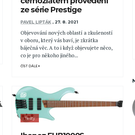
černozlatém provedení
ze série Prestige
PAVEL LIPTÁK
,
27. 8. 2021
Objevování nových oblastí a zkušeností
v oboru, který vás baví, je zkrátka
báječná věc. A to i když objevujete něco,
co je pro někoho jiného...
ČÍST DÁLE
Testy