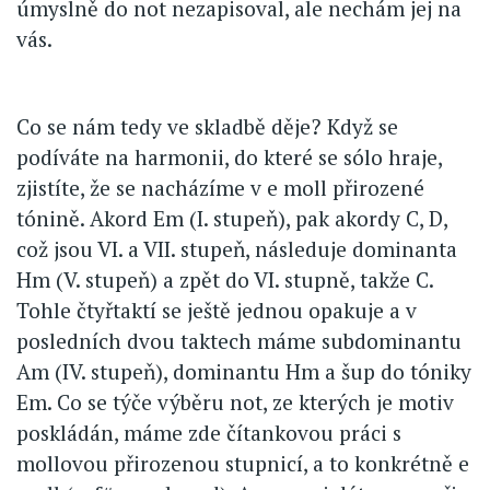
úmyslně do not nezapisoval, ale nechám jej na
vás.
Co se nám tedy ve skladbě děje? Když se
podíváte na harmonii, do které se sólo hraje,
zjistíte, že se nacházíme v e moll přirozené
tónině. Akord Em (I. stupeň), pak akordy C, D,
což jsou VI. a VII. stupeň, následuje dominanta
Hm (V. stupeň) a zpět do VI. stupně, takže C.
Tohle čtyřtaktí se ještě jednou opakuje a v
posledních dvou taktech máme subdominantu
Am (IV. stupeň), dominantu Hm a šup do tóniky
Em. Co se týče výběru not, ze kterých je motiv
poskládán, máme zde čítankovou práci s
mollovou přirozenou stupnicí, a to konkrétně e