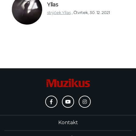
Yllas
strýček Yllas
,
Čtvrtek, 30. 12. 2021
Kontakt