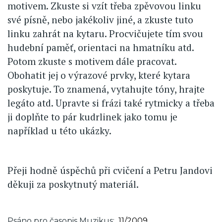
motivem. Zkuste si vzít třeba zpěvovou linku
své písně, nebo jakékoliv jiné, a zkuste tuto
linku zahrát na kytaru. Procvičujete tím svou
hudební paměť, orientaci na hmatníku atd.
Potom zkuste s motivem dále pracovat.
Obohatit jej o výrazové prvky, které kytara
poskytuje. To znamená, vytahujte tóny, hrajte
legáto atd. Upravte si frázi také rytmicky a třeba
ji doplňte to pár kudrlinek jako tomu je
například u této ukázky.
Přeji hodně úspěchů při cvičení a Petru Jandovi
děkuji za poskytnutý materiál.
Psáno pro časopis Muzikus
11/2009