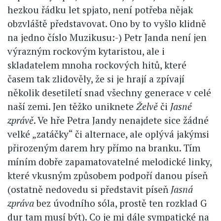
hezkou řádku let spjato, není potřeba nějak
obzvláště představovat. Ono by to vyšlo klidně
na jedno číslo Muzikusu:-) Petr Janda není jen
výrazným rockovým kytaristou, ale i
skladatelem mnoha rockových hitů, které
časem tak zlidověly, že si je hrají a zpívají
několik desetiletí snad všechny generace v celé
naší zemi. Jen těžko uniknete
Želvě
či
Jasné
zprávě
. Ve hře Petra Jandy nenajdete sice žádné
velké „zatáčky“ či alternace, ale oplývá jakýmsi
přirozeným darem hry přímo na branku. Tím
míním dobře zapamatovatelné melodické linky,
které vkusným způsobem podpoří danou píseň
(ostatně nedovedu si představit píseň
Jasná
zpráva
bez úvodního sóla, prostě ten rozklad G
dur tam musí být). Co je mi dále sympatické na