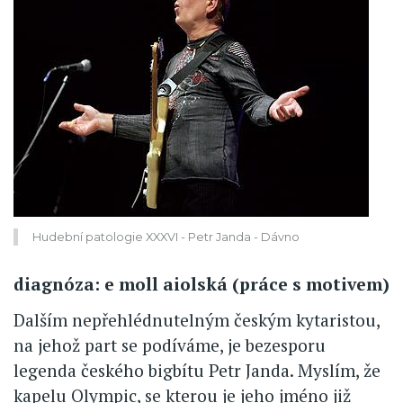
Hudební patologie XXXVI - Petr Janda - Dávno
diagnóza: e moll aiolská (práce s motivem)
Dalším nepřehlédnutelným českým kytaristou,
na jehož part se podíváme, je bezesporu
legenda českého bigbítu Petr Janda. Myslím, že
kapelu Olympic, se kterou je jeho jméno již