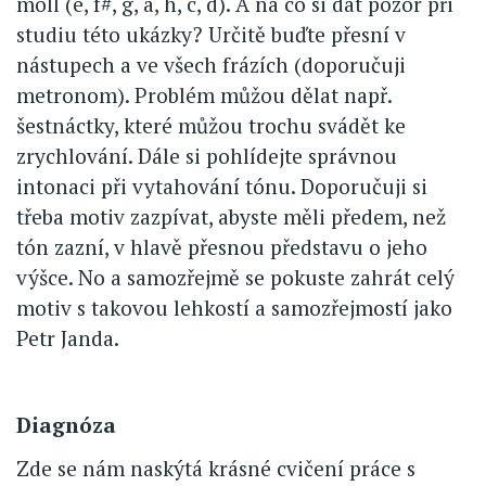
moll (e, f#, g, a, h, c, d). A na co si dát pozor při
studiu této ukázky? Určitě buďte přesní v
nástupech a ve všech frázích (doporučuji
metronom). Problém můžou dělat např.
šestnáctky, které můžou trochu svádět ke
zrychlování. Dále si pohlídejte správnou
intonaci při vytahování tónu. Doporučuji si
třeba motiv zazpívat, abyste měli předem, než
tón zazní, v hlavě přesnou představu o jeho
výšce. No a samozřejmě se pokuste zahrát celý
motiv s takovou lehkostí a samozřejmostí jako
Petr Janda.
Diagnóza
Zde se nám naskýtá krásné cvičení práce s