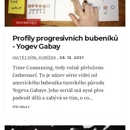
Workshopy
Profily progresivních bubeníků
- Yogev Gabay
MATĚJ KÝBL KUBÍČEK
,
29. 12. 2021
Time Consuming, tedy volně přeloženo
časberoucí. To je název série videí od
amerického bubeníka tureckého původu
Yogeva Gabaye. Jeho seriál má nyní přes
padesát dílů a zabývá se tím, o co...
ČÍST DÁLE