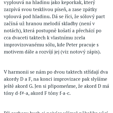
vyplouvá na hladinu jako keporkak, který
zazpívá svou tesklivou píseň, a zase zpátky
vplouvá pod hladinu. Dá se říci, že sólový part
začíná už hranou melodií skladby (není v
notách), která postupně košatí a přechází po
cca dvaceti taktech k vlastnímu zcela
improvizovanému sólu, kde Peter pracuje s
motivem dále a rozvíjí jej (viz notový zápis).
V harmonii se nám po dvou taktech střídají dva
akordy D a F, na konci improvizace pak slyšíme
ještě akord G. Jen si připomeňme, že akord D má
tóny d-f#-a, akord F tóny f-a-c.