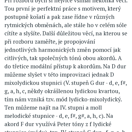
Při rozboru bych si nejvíce všímal několika věcí.
Tou první je perfektní práce s motivem, který
postupně košatí a pak zase řídne v různých
rytmických obměnách, ale stále ho v celém sóle
cítíte a slyšíte. Další důležitou věcí, na kterou se
při rozboru zaměřte, je propojování
jednotlivých harmonických změn pomocí jak
citlivých, tak společných tónů obou akordů. A
do třetice modální přístup k akordům. Na D dur
můžeme slyšet v této improvizaci jednak D
mixolydickou stupnici (V. stupeň G dur - d, e, f#,
g, a, h, c, někdy okrášlenou lydickou kvartou,
tím nám vzniká tzv. mód lydicko-mixolydický.
Ten můžeme najít na IV. stupni a moll
melodické stupnice - d, e, f#, g#, a, h, c). Na
akord F dur využívá Peter tóny z f lydické