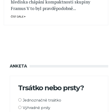
hlediska chápání kompaktnosti skupiny
Framus V to byl pravděpodobně...
ČÍST DÁLE
ANKETA
Trsátko nebo prsty?
Možnosti
Jednoznačně trsátko
výběru
Výhradně prsty