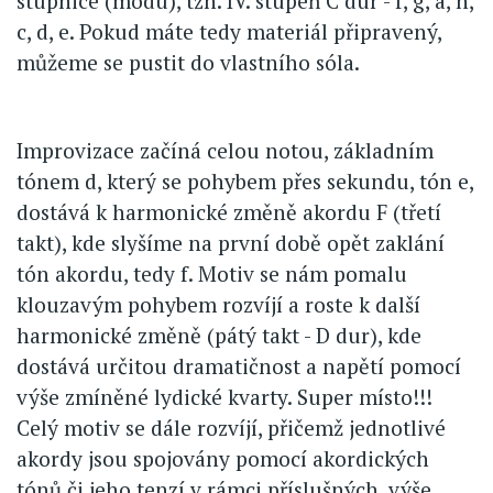
stupnice (módu), tzn. IV. stupeň C dur - f, g, a, h,
c, d, e. Pokud máte tedy materiál připravený,
můžeme se pustit do vlastního sóla.
Improvizace začíná celou notou, základním
tónem d, který se pohybem přes sekundu, tón e,
dostává k harmonické změně akordu F (třetí
takt), kde slyšíme na první době opět zaklání
tón akordu, tedy f. Motiv se nám pomalu
klouzavým pohybem rozvíjí a roste k další
harmonické změně (pátý takt - D dur), kde
dostává určitou dramatičnost a napětí pomocí
výše zmíněné lydické kvarty. Super místo!!!
Celý motiv se dále rozvíjí, přičemž jednotlivé
akordy jsou spojovány pomocí akordických
tónů či jeho tenzí v rámci příslušných, výše