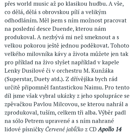
přes world music až po klasikou hudbu. A vše,
co dělá, dělá s obrovskou pílí a velikým
odhodláním. Měl jsem s ním možnost pracovat
na poslední desce Duende, kterou nám
produkoval. A nezbývá mi než smeknout a s
velkou pokorou ještě jednou poděkovat. Tohoto
velkého milovníka kávy a života můžete jen tak
pro příklad na živo slyšet například v kapele
Lenky Dusilové či v orchestru M. Kunžáka
(Superstar, Duety atd.). Z dřívějška bych rád
určitě připomněl fantastickou Naimu. Pro tento
díl jsme však vybral ukázky z jeho spolupráce se
zpěvačkou Pavlou Milcovou, se kterou nahrál a
zprodukoval, tuším, celkem tři alba. Výběr padl
na sólo Petrem upravené a s ním nahrané
lidové písničky
Červené jabĺčko
z CD
Apollo 14