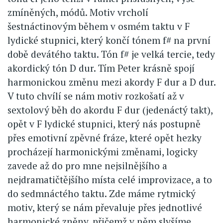
zmíněných, módů. Motiv vrcholí
šestnáctinovým během v osmém taktu v F
lydické stupnici, který končí tónem f# na první
době devátého taktu. Tón f# je velká tercie, tedy
akordický tón D dur. Tím Peter krásně spojí
harmonickou změnu mezi akordy F dur a D dur.
V tuto chvílí se nám motiv rozkošatí až v
sextolový běh do akordu F dur (jedenáctý takt),
opět v F lydické stupnici, který nás postupně
přes emotivní zpěvné fráze, které opět hezky
procházejí harmonickými změnami, logicky
zavede až do pro mne nejsilnějšího a
nejdramatičtějšího místa celé improvizace, a to
do sedmnáctého taktu. Zde máme rytmický
motiv, který se nám převaluje přes jednotlivé
harmonické zněny, přičemž v něm slyšíme