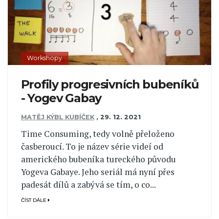
Workshopy
Profily progresivních bubeníků
- Yogev Gabay
MATĚJ KÝBL KUBÍČEK
,
29. 12. 2021
Time Consuming, tedy volně přeloženo
časberoucí. To je název série videí od
amerického bubeníka tureckého původu
Yogeva Gabaye. Jeho seriál má nyní přes
padesát dílů a zabývá se tím, o co...
ČÍST DÁLE