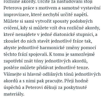
rozlišné akordy. Určitě za nastudování stojí
Peterova práce s motivem a samotné vystavění
improvizace, které nechybí určité napětí.
Můžete si sami vytvořit spousty podobných
cvičení, kdy si můžete vzít dva rozličné akordy,
které nenajdete v jedné diatonické stupnici, a
zkoušet do nich stavět jednotlivé fráze tak,
abyste jednotlivé harmonické změny pomocí
těchto frází spojovali. K tomu je samozřejmě
zapotřebí znát tóny jednotlivých akordů,
posléze můžete přidávat jednotlivé tenze.
Všímejte si hlavně odlišných tónů jednotlivých
akordů a s nimi pak pracujte. Přeji hodně
úspěchů a Peterovi děkuji za poskytnuté
materiály.