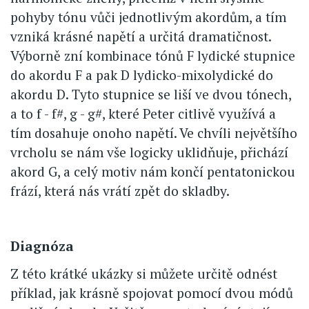
pohyby tónu vůči jednotlivým akordům, a tím
vzniká krásné napětí a určitá dramatičnost.
Výborně zní kombinace tónů F lydické stupnice
do akordu F a pak D lydicko-mixolydické do
akordu D. Tyto stupnice se liší ve dvou tónech,
a to f - f#, g - g#, které Peter citlivě využívá a
tím dosahuje onoho napětí. Ve chvíli největšího
vrcholu se nám vše logicky uklidňuje, přichází
akord G, a celý motiv nám končí pentatonickou
frází, která nás vrátí zpět do skladby.
Diagnóza
Z této krátké ukázky si můžete určitě odnést
příklad, jak krásně spojovat pomocí dvou módů