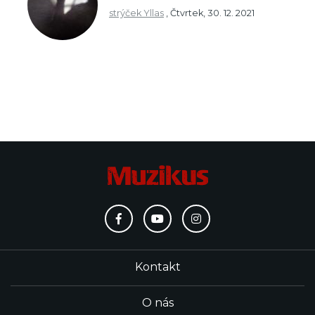
strýček Yllas
,
Čtvrtek, 30. 12. 2021
Kontakt
O nás