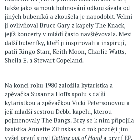
takže jako samouk bubnování odkoukávala od
jiných bubeníků a zkoušela je napodobit. Velmi
jí ovlivňoval Bruce Gary z kapely The Knack,
jejíž koncerty v mládí často navštěvovala. Mezi
další bubeníky, kteří ji inspirovali a inspirují,
patří Ringo Starr, Keith Moon, Charlie Watts,
Sheila E. a Stewart Copeland.
Na konci roku 1980 založila kytaristka a
zpěvačka Susanna Hoffs spolu s další
kytaristkou a zpěvačkou Vicki Petersonovou a
její mladší sestrou Debbi kapelu, kterou
pojmenovaly The Bangs. Brzy se k nim připojila
basistka Annette Zilinskas a o rok později jim
vyšel první singl
Getting out of Hand
a první EP.