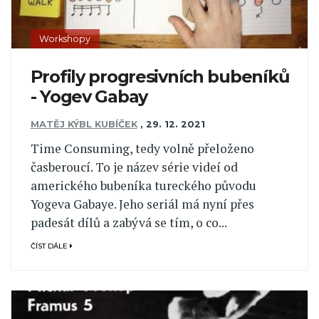
Workshopy
Profily progresivních bubeníků
- Yogev Gabay
MATĚJ KÝBL KUBÍČEK
,
29. 12. 2021
Time Consuming, tedy volně přeloženo
časberoucí. To je název série videí od
amerického bubeníka tureckého původu
Yogeva Gabaye. Jeho seriál má nyní přes
padesát dílů a zabývá se tím, o co...
ČÍST DÁLE