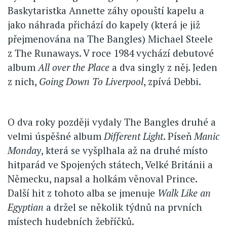
Baskytaristka Annette záhy opouští kapelu a
jako náhrada přichází do kapely (která je již
přejmenována na The Bangles) Michael Steele
z The Runaways. V roce 1984 vychází debutové
album
All over the Place
a dva singly z něj. Jeden
z nich,
Going Down To Liverpool
, zpívá Debbi.
O dva roky později vydaly The Bangles druhé a
velmi úspěšné album
Different Light
. Píseň
Manic
Monday
, která se vyšplhala až na druhé místo
hitparád ve Spojených státech, Velké Británii a
Německu, napsal a holkám věnoval Prince.
Další hit z tohoto alba se jmenuje
Walk Like an
Egyptian
a držel se několik týdnů na prvních
místech hudebních žebříčků.