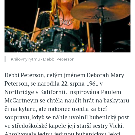
Královny rytmu - Debbi Peterson
Debbi Peterson, celým jménem Deborah Mary
Peterson, se narodila 22. srpna 1961 v
Northridge v Kalifornii. Inspirována Paulem
McCartneym se chtěla naučit hrát na baskytaru
či na kytaru, ale nakonec usedla za bicí
soupravu, když se náhle uvolnil bubenický post
ve středoškolské kapele její starší sestry Vicki.
Absolvovala jednu jedinou bubenickou lekci,