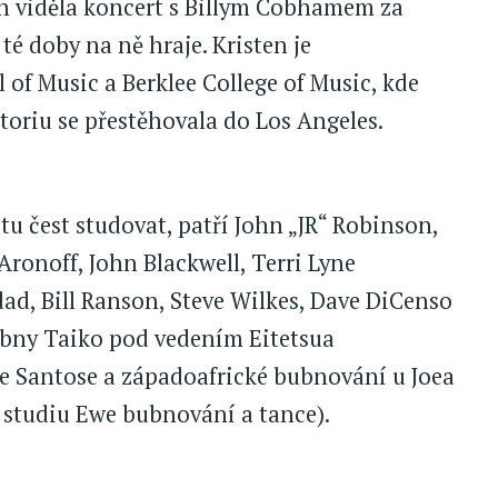
ech viděla koncert s Billym Cobhamem za
 té doby na ně hraje. Kristen je
of Music a Berklee College of Music, kde
utoriu se přestěhovala do Los Angeles.
tu čest studovat, patří John „JR“ Robinson,
ronoff, John Blackwell, Terri Lyne
ad, Bill Ranson, Steve Wilkes, Dave DiCenso
bubny Taiko pod vedením Eitetsua
e Santose a západoafrické bubnování u Joea
 studiu Ewe bubnování a tance).