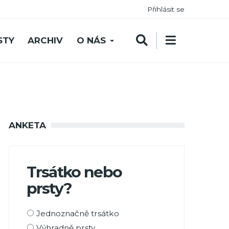
Přihlásit se
STY
ARCHIV
O NÁS
ANKETA
Trsátko nebo
prsty?
Možnosti
Jednoznačně trsátko
výběru
Výhradně prsty