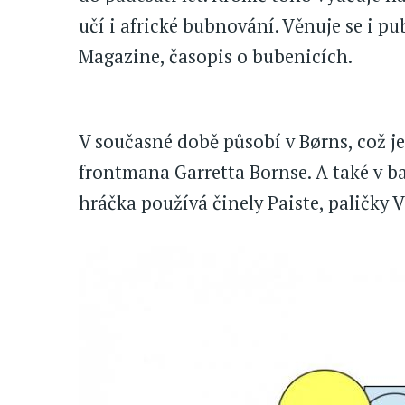
učí i africké bubnování. Věnuje se i p
Magazine, časopis o bubenicích.
V současné době působí v Børns, což j
frontmana Garretta Bornse. A také v b
hráčka používá činely Paiste, paličky 