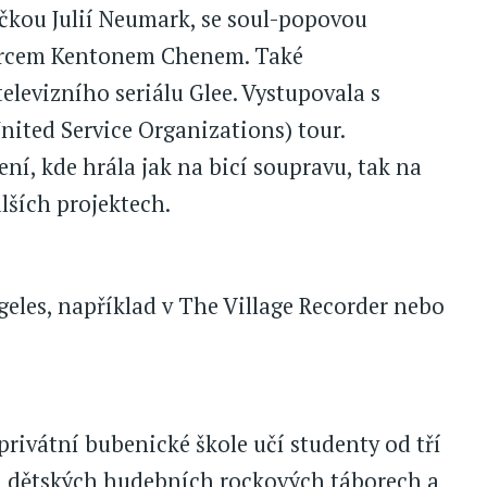
čkou Julií Neumark, se soul-popovou
hercem Kentonem Chenem. Také
levizního seriálu Glee. Vystupovala s
nited Service Organizations) tour.
ní, kde hrála jak na bicí soupravu, tak na
lších projektech.
geles, například v The Village Recorder nebo
 privátní bubenické škole učí studenty od tří
na dětských hudebních rockových táborech a