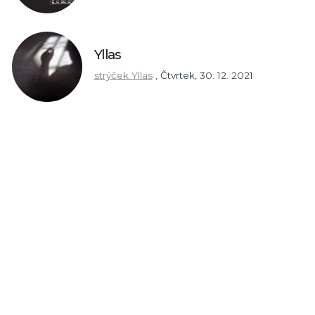
Yllas
strýček Yllas
,
Čtvrtek, 30. 12. 2021