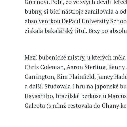
Greenovi. Poté, co ve svých devíti let
bubny, si bicí nástroje zamilovala a od
absolventkou DePaul University School 
získala bakalářský titul. Brzy po absol
Mezi bubenické mistry, u kterých měla 
Chris Coleman, Aaron Sterling, Kenny A
Carrington, Kim Plainfield, Jamey Hadd
a další. Studovala i hru na japonské 
Hayashiho, brazilské perkuse u Marcus
Galeota (s nímž cestovala do Ghany ke