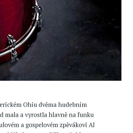
 americkém Ohiu dvěma hudebním
 mala a vyrostla hlavně na funku
oulovém a gospelovém zpěvákovi Al