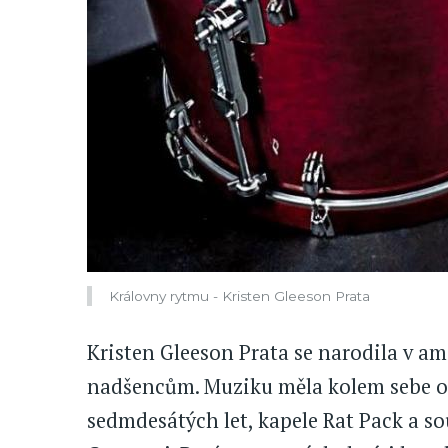
Královny rytmu - Kristen Gleeson Prata
Kristen Gleeson Prata se narodila v
nadšencům. Muziku měla kolem sebe od
sedmdesátých let, kapele Rat Pack a s