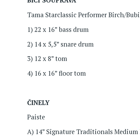
BICÍ SOUPRAVA
Tama Starclassic Performer Birch/Bub
1) 22 x 16” bass drum
2) 14 x 5,5” snare drum
3) 12 x 8” tom
4) 16 x 16” floor tom
ČINELY
Paiste
A) 14” Signature Traditionals Medium 