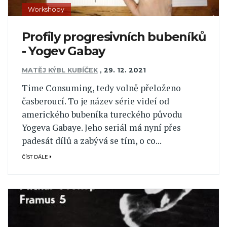
Workshopy
Profily progresivních bubeníků
- Yogev Gabay
MATĚJ KÝBL KUBÍČEK
,
29. 12. 2021
Time Consuming, tedy volně přeloženo
časberoucí. To je název série videí od
amerického bubeníka tureckého původu
Yogeva Gabaye. Jeho seriál má nyní přes
padesát dílů a zabývá se tím, o co...
ČÍST DÁLE