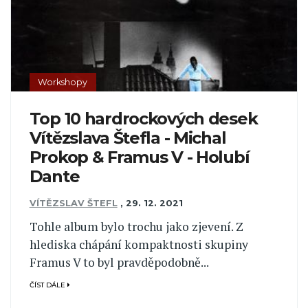
Workshopy
Top 10 hardrockových desek
Vítězslava Štefla - Michal
Prokop & Framus V - Holubí
Dante
VÍTĚZSLAV ŠTEFL
,
29. 12. 2021
Tohle album bylo trochu jako zjevení. Z
hlediska chápání kompaktnosti skupiny
Framus V to byl pravděpodobně...
ČÍST DÁLE