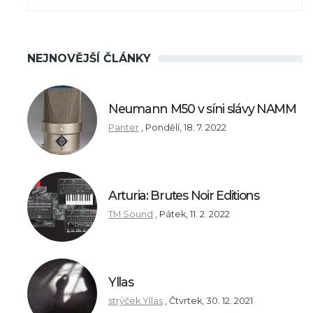
NEJNOVĚJŠÍ ČLÁNKY
Neumann M50 v síni slávy NAMM
Panter
,
Pondělí, 18. 7. 2022
Arturia: Brutes Noir Editions
TM Sound
,
Pátek, 11. 2. 2022
Yllas
strýček Yllas
,
Čtvrtek, 30. 12. 2021