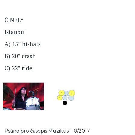
ČINELY
Istanbul
A) 15” hi-hats
B) 20” crash
C) 22” ride
Psáno pro časopis Muzikus
10/2017