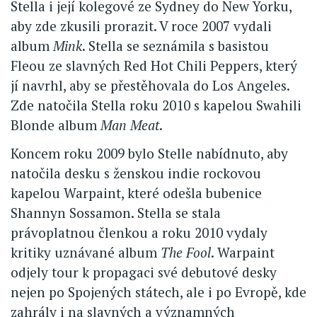
Stella i její kolegové ze Sydney do New Yorku,
aby zde zkusili prorazit. V roce 2007 vydali
album
Mink
. Stella se seznámila s basistou
Fleou ze slavných Red Hot Chili Peppers, který
jí navrhl, aby se přestěhovala do Los Angeles.
Zde natočila Stella roku 2010 s kapelou Swahili
Blonde album
Man Meat
.
Koncem roku 2009 bylo Stelle nabídnuto, aby
natočila desku s ženskou indie rockovou
kapelou Warpaint, které odešla bubenice
Shannyn Sossamon. Stella se stala
právoplatnou členkou a roku 2010 vydaly
kritiky uznávané album
The Fool
. Warpaint
odjely tour k propagaci své debutové desky
nejen po Spojených státech, ale i po Evropě, kde
zahrály i na slavných a významných