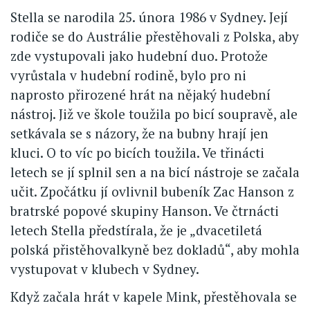
Stella se narodila 25. února 1986 v Sydney. Její
rodiče se do Austrálie přestěhovali z Polska, aby
zde vystupovali jako hudební duo. Protože
vyrůstala v hudební rodině, bylo pro ni
naprosto přirozené hrát na nějaký hudební
nástroj. Již ve škole toužila po bicí soupravě, ale
setkávala se s názory, že na bubny hrají jen
kluci. O to víc po bicích toužila. Ve třinácti
letech se jí splnil sen a na bicí nástroje se začala
učit. Zpočátku jí ovlivnil bubeník Zac Hanson z
bratrské popové skupiny Hanson. Ve čtrnácti
letech Stella předstírala, že je „dvacetiletá
polská přistěhovalkyně bez dokladů“, aby mohla
vystupovat v klubech v Sydney.
Když začala hrát v kapele Mink, přestěhovala se