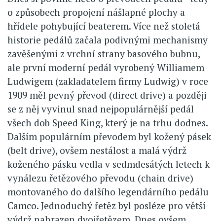
o způsobech propojení nášlapné plochy a
hřídele pohybující beaterem. Více než stoletá
historie pedálů začala podivnými mechanismy
zavěšenými z vrchní strany basového bubnu,
ale první moderní pedál vyrobený Williamem
Ludwigem (zakladatelem firmy Ludwig) v roce
1909 měl pevný převod (direct drive) a později
se z něj vyvinul snad nejpopulárnější pedál
všech dob Speed King, který je na trhu dodnes.
Dalším populárním převodem byl kožený pásek
(belt drive), ovšem nestálost a malá výdrž
koženého pásku vedla v sedmdesátých letech k
vynálezu řetězového převodu (chain drive)
montovaného do dalšího legendárního pedálu
Camco. Jednoduchý řetěz byl posléze pro větší
výdrž nahrazen dvojřetězem. Dnes ovšem