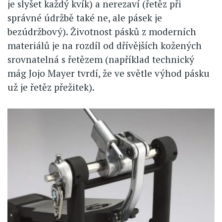
je slyšet každý kvík) a nerezaví (řetěz při
správné údržbě také ne, ale pásek je
bezúdržbový). Životnost pásků z moderních
materiálů je na rozdíl od dřívějších kožených
srovnatelná s řetězem (například technický
mág Jojo Mayer tvrdí, že ve světle výhod pásku
už je řetěz přežitek).