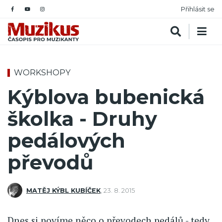
Přihlásit se
WORKSHOPY
Kýblova bubenická
školka - Druhy
pedálových
převodů
MATĚJ KÝBL KUBÍČEK
,
23. 8. 2015
Dnes si povíme něco o převodech pedálů - tedy