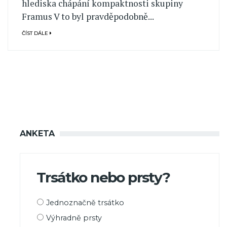
hlediska chápání kompaktnosti skupiny
Framus V to byl pravděpodobně...
ČÍST DÁLE
ANKETA
Trsátko nebo prsty?
Možnosti
Jednoznačně trsátko
výběru
Výhradně prsty