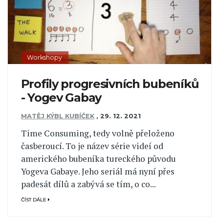
Workshopy
Profily progresivních bubeníků
- Yogev Gabay
MATĚJ KÝBL KUBÍČEK
,
29. 12. 2021
Time Consuming, tedy volně přeloženo
časberoucí. To je název série videí od
amerického bubeníka tureckého původu
Yogeva Gabaye. Jeho seriál má nyní přes
padesát dílů a zabývá se tím, o co...
ČÍST DÁLE