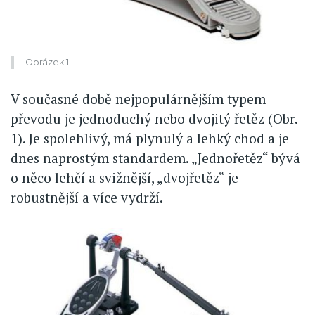
Obrázek 1
V současné době nejpopulárnějším typem
převodu je jednoduchý nebo dvojitý řetěz (Obr.
1). Je spolehlivý, má plynulý a lehký chod a je
dnes naprostým standardem. „Jednořetěz“ bývá
o něco lehčí a svižnější, „dvojřetěz“ je
robustnější a více vydrží.