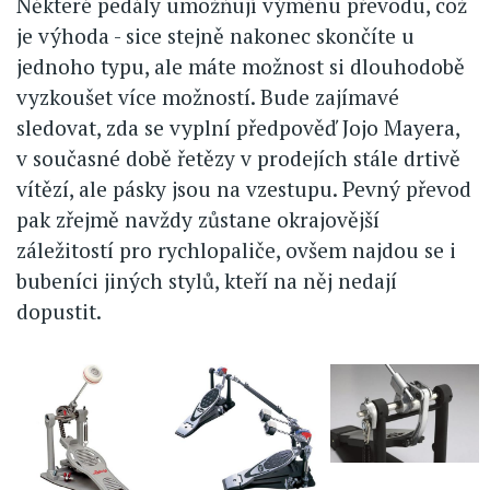
Některé pedály umožňují výměnu převodu, což
je výhoda - sice stejně nakonec skončíte u
jednoho typu, ale máte možnost si dlouhodobě
vyzkoušet více možností. Bude zajímavé
sledovat, zda se vyplní předpověď Jojo Mayera,
v současné době řetězy v prodejích stále drtivě
vítězí, ale pásky jsou na vzestupu. Pevný převod
pak zřejmě navždy zůstane okrajovější
záležitostí pro rychlopaliče, ovšem najdou se i
bubeníci jiných stylů, kteří na něj nedají
dopustit.